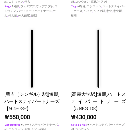
all
,
コシウォン
,
外大
all
,
コシウォン
,
恵化(ヘファ)
Tags
1号線
,
ウェデアプ
,
ウェデアプ駅
,
コ
Tags
4号線
,
コシウォン
,
ハートステイパー
シウォン
,
ハートステイパートナース
,
外
トナース
,
ヘファ
,
ヘファ駅
,
恵化
,
恵化駅
,
大
,
外大前
,
外大前駅
,
短期
短期
[新吉（シンギル）駅][短期]
[高麗大学駅][短期]ハートス
ハートステイパートナーズ
テイパートナーズ
【504SGSP】
【504KGDDS】
₩
550,000
₩
430,000
Categories
♥ ハートステイパートナーズ
,
Categories
♥ ハートステイパートナーズ
,
all
,
コシウォン
,
新吉（シンギル）
all
,
コシウォン