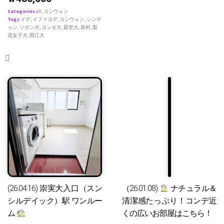
Categories
all
,
コシウォン
Tags
イデ
,
イファヨデ
,
コシウォン
,
シンチ
ョン
,
ソガン大
,
ヨンセ大
,
延世大
,
新村
,
梨
花女子大
,
西江大
(26.04.16) 崇実大入口（スン
（26.01.08)
ナチュラル＆
シルデイック）駅 ワンルー
清潔感たっぷり！コンデ近
ム
くの広いお部屋はこちら！