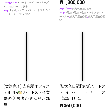
₩
1,300,000
Categories
♥ ハートステイパートナーズ
,
all
,
シェアハウス
,
安岩
カテゴリー
東大門歴史公園駅
Tags
1号線
,
シェアハウス
,
ハートステイパ
Tags
2号線
,
4号線
,
5号線
,
ハートステイ パ
ートナース
,
回基
,
回基駅
ートナー
,
東大門歴史公園
,
東大門歴史公園
駅
(契約完了) 吉音駅オフィス
[弘大入口駅][短期]ハートス
テル 7階
ハートステイ実
テイパートナース
際の入居者が選んだお部
【506HIHUCO】
屋！
₩
460,000