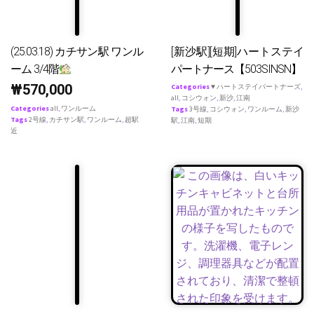
(25.03.18) カチサン駅 ワンル
[新沙駅][短期]ハートステイ
ーム 3/4階
パートナース【503SINSN】
₩
570,000
Categories
♥ ハートステイパートナーズ
,
all
,
コシウォン
,
新沙
,
江南
Categories
all
,
ワンルーム
Tags
3号線
,
コシウォン
,
ワンルーム
,
新沙
Tags
2号線
,
カチサン駅
,
ワンルーム
,
超駅
駅
,
江南
,
短期
近