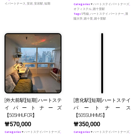
イパートナース
,
安岩
,
安岩駅
,
短期
Categories
♥ ハートステイパートナーズ
,
オフィステル
,
踏十里駅
Tags
5号線
,
ハートステイ パートナー
,
漢
陽大学
,
踏十里
,
踏十里駅
[外大前駅][短期] ハートステ
[恵化駅][短期]ハートステイ
イパートナーズ
パートナース
【505HHUFCR】
【505SUHHMS】
₩
570,000
₩
350,000
Categories
♥ ハートステイパートナーズ
,
Categories
♥ ハートステイパートナーズ
,