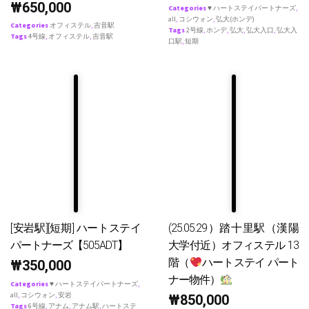
₩
650,000
Categories
♥ ハートステイパートナーズ
,
all
,
コシウォン
,
弘大(ホンデ)
Categories
オフィステル
,
吉音駅
Tags
2号線
,
ホンデ
,
弘大
,
弘大入口
,
弘大入
Tags
4号線
,
オフィステル
,
吉音駅
口駅
,
短期
[安岩駅][短期] ハートステイ
(25.05.29）踏十里駅（漢陽
パートナーズ【505ADT】
大学付近）オフィステル 13
階（
ハートステイ パート
₩
350,000
ナー物件）
Categories
♥ ハートステイパートナーズ
,
all
,
コシウォン
,
安岩
₩
850,000
Tags
6号線
,
アナム
,
アナム駅
,
ハートステ