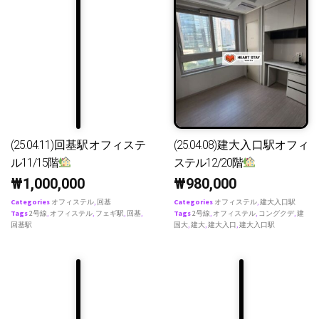
(25.04.11)回基駅オフィステ
(25.04.08)建大入口駅オフィ
ル11/15階
ステル12/20階
₩
1,000,000
₩
980,000
Categories
オフィステル
,
回基
Categories
オフィステル
,
建大入口駅
Tags
2号線
,
オフィステル
,
フェギ駅
,
回基
,
Tags
2号線
,
オフィステル
,
コングクデ
,
建
回基駅
国大
,
建大
,
建大入口
,
建大入口駅