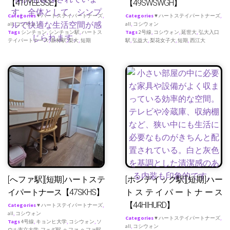
【410YEESSE】
【49SWSWGH】
Categories
♥ ハートステイパートナーズ
,
Categories
♥ ハートステイパートナーズ
,
all
,
コシウォン
all
,
コシウォン
Tags
シンチョン
,
シンチョン駅
,
ハートス
Tags
2号線
,
コシウォン
,
延世大
,
弘大入口
テイパートナース
,
新村駅
,
梨大
,
短期
駅
,
弘益大
,
梨花女子大
,
短期
,
西江大
[へファ駅][短期]ハートステ
[ホンデイック駅][短期]ハー
イパートナース【47SKHS】
トステイパートナース
【44HIHURD】
Categories
♥ ハートステイパートナーズ
,
all
,
コシウォン
Categories
♥ ハートステイパートナーズ
,
Tags
4号線
,
キョンヒ大学
,
コシウォン
,
ソ
all
,
コシウォン
ウル市立大学
,
フェギ駅
,
ヘファ
,
ヘファ駅
,