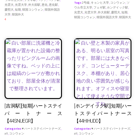
Tags
2号線
,
キョンヒ大学
,
コシウォン
,
ソ
光雲大
,
光雲大学
,
外大前駅
,
恵化
,
恵化駅
,
ウル市立大学
,
フェギ駅
,
ホンデイック駅
,
慶熙大
,
短期
,
韓国コシウォン
,
韓国外国語
光雲大
,
光雲大学
,
外大前駅
,
慶熙大
,
短期
,
大学
,
韓国外大
韓国コシウォン
,
韓国外国語大学
,
韓国外大
4
[吉洞駅][短期]ハートステイ
[ホンデイック駅][短期]ハー
パートナース
トステイパートナース
【44SNUEGR】
【44HIHUDD】
Categories
♥ ハートステイパートナーズ
,
Categories
♥ ハートステイパートナーズ
,
all
,
コシウォン
all
,
コシウォン