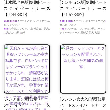
[上水駅,合井駅][短期]ハート
[シンチョン駅][短期]ハート
ステイパートナース
ステイパートナース
【503HISSOD】
【410YESSSY】
Categories
♥ ハートステイパートナーズ
,
Categories
♥ ハートステイパートナーズ
,
all
,
コシウォン
all
,
コシウォン
Tags
2号線
,
コシウォン
,
上水駅
,
合井駅
,
弘
Tags
シンチョン
,
シンチョン駅
,
ハートス
大
,
弘大入口駅
,
短期
テイパートナース
,
新村駅
,
梨大
,
短期
[シンチョン駅][短期]ハート
[ソンシン女大入口駅][短期]
ステイパートナース
ハートステイパートナース