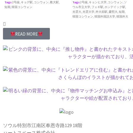
Tags
2号線
,
キョデ駅
,
コシウォン
,
教大駅
,
Tags
2号線
,
キョンヒ大学
,
コシウォン
,
ソ
短期
,
韓国コシウォン
ウル市立大学
,
フェギ駅
,
ホンデイック駅
,
光雲大
,
光雲大学
,
外大前駅
,
慶熙大
,
短期
,
韓国コシウォン
,
韓国外国語大学
,
韓国外大
READ MORE
ソウル特別市江南区奉恩寺路129 18階
ハートスペース株式会社