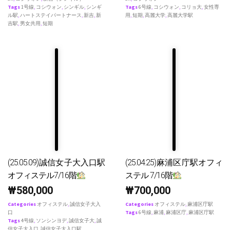
Tags
1号線
,
コシウォン
,
シンギル
,
シンギ
Tags
6号線
,
コシウォン
,
コリョ大
,
女性専
ル駅
,
ハートステイパートナース
,
新吉
,
新
用
,
短期
,
高麗大学
,
高麗大学駅
吉駅
,
男女共用
,
短期
(25.05.09)誠信女子大入口駅
(25.04.25)麻浦区庁駅オフィ
オフィステル7/16階
ステル 7/16階
₩
580,000
₩
700,000
Categories
オフィステル
,
誠信女子大入
Categories
オフィステル
,
麻浦区庁駅
口
Tags
6号線
,
麻浦
,
麻浦区庁
,
麻浦区庁駅
Tags
4号線
,
ソンシンヨデ
,
誠信女子大
,
誠
信女子大入口
,
誠信女子大入口駅