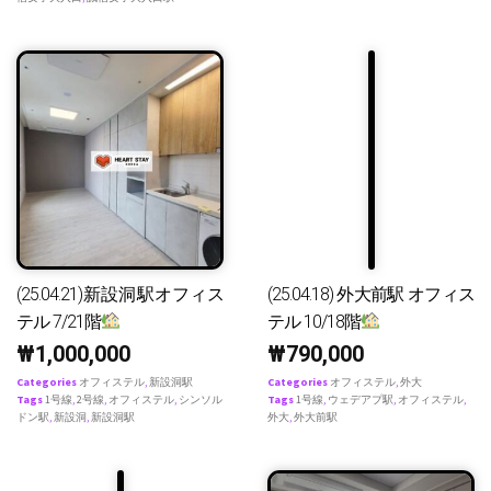
(25.04.21)新設洞駅オフィス
(25.04.18) 外大前駅 オフィス
テル 7/21階
テル 10/18階
₩
1,000,000
₩
790,000
Categories
オフィステル
,
新設洞駅
Categories
オフィステル
,
外大
Tags
1号線
,
2号線
,
オフィステル
,
シンソル
Tags
1号線
,
ウェデアプ駅
,
オフィステル
,
ドン駅
,
新設洞
,
新設洞駅
外大
,
外大前駅