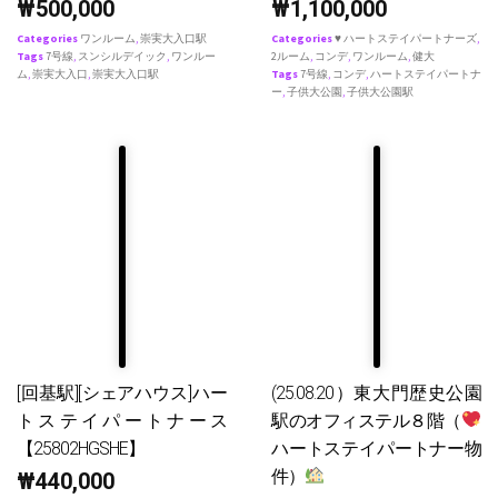
₩
500,000
₩
1,100,000
Categories
ワンルーム
,
崇実大入口駅
Categories
♥ ハートステイパートナーズ
,
Tags
7号線
,
スンシルデイック
,
ワンルー
2ルーム
,
コンデ
,
ワンルーム
,
健大
ム
,
崇実大入口
,
崇実大入口駅
Tags
7号線
,
コンデ
,
ハートステイパートナ
ー
,
子供大公園
,
子供大公園駅
[回基駅][シェアハウス]ハー
(25.08.20）東大門歴史公園
トステイパートナース
駅のオフィステル８階（
【25802HGSHE】
ハートステイパートナー物
件）
₩
440,000