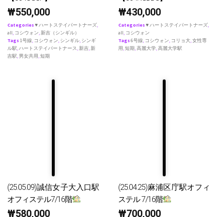
₩
550,000
₩
430,000
Categories
♥ ハートステイパートナーズ
,
Categories
♥ ハートステイパートナーズ
,
all
,
コシウォン
,
新吉（シンギル）
all
,
コシウォン
Tags
1号線
,
コシウォン
,
シンギル
,
シンギ
Tags
6号線
,
コシウォン
,
コリョ大
,
女性専
ル駅
,
ハートステイパートナース
,
新吉
,
新
用
,
短期
,
高麗大学
,
高麗大学駅
吉駅
,
男女共用
,
短期
(25.05.09)誠信女子大入口駅
(25.04.25)麻浦区庁駅オフィ
オフィステル7/16階
ステル 7/16階
₩
580,000
₩
700,000