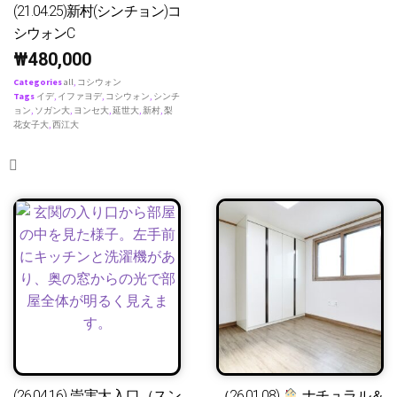
(21.04.25)新村(シンチョン)コ
シウォンC
₩
480,000
Categories
all
,
コシウォン
Tags
イデ
,
イファヨデ
,
コシウォン
,
シンチ
ョン
,
ソガン大
,
ヨンセ大
,
延世大
,
新村
,
梨
花女子大
,
西江大
(26.04.16) 崇実大入口（スン
（26.01.08)
ナチュラル＆