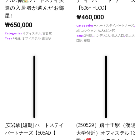
テル 7階
ハートステイ実
テイパートナース
際の入居者が選んだお部
【506HIHUCO】
屋！
₩
460,000
₩
650,000
Categories
♥ ハートステイパートナーズ
,
all
,
コシウォン
,
弘大(ホンデ)
Categories
オフィステル
,
吉音駅
Tags
2号線
,
ホンデ
,
弘大
,
弘大入口
,
弘大入
Tags
4号線
,
オフィステル
,
吉音駅
口駅
,
短期
[安岩駅][短期] ハートステイ
(25.05.29）踏十里駅（漢陽
パートナーズ【505ADT】
大学付近）オフィステル 13