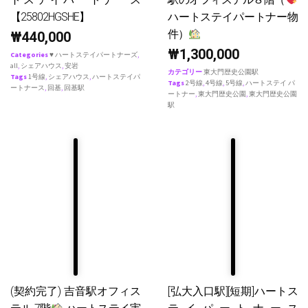
【25802HGSHE】
ハートステイパートナー物
件）
₩
440,000
₩
1,300,000
Categories
♥ ハートステイパートナーズ
,
all
,
シェアハウス
,
安岩
カテゴリー
東大門歴史公園駅
Tags
1号線
,
シェアハウス
,
ハートステイパ
Tags
2号線
,
4号線
,
5号線
,
ハートステイ パ
ートナース
,
回基
,
回基駅
ートナー
,
東大門歴史公園
,
東大門歴史公園
駅
(契約完了) 吉音駅オフィス
[弘大入口駅][短期]ハートス