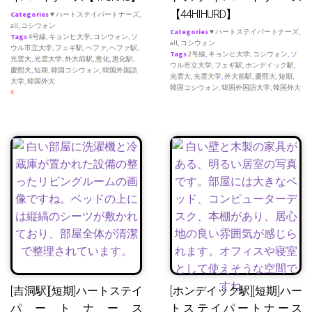
【44HIHURD】
Categories
♥ ハートステイパートナーズ
,
all
,
コシウォン
Categories
♥ ハートステイパートナーズ
,
Tags
4号線
,
キョンヒ大学
,
コシウォン
,
ソ
all
,
コシウォン
ウル市立大学
,
フェギ駅
,
ヘファ
,
ヘファ駅
,
Tags
2号線
,
キョンヒ大学
,
コシウォン
,
ソ
光雲大
,
光雲大学
,
外大前駅
,
恵化
,
恵化駅
,
ウル市立大学
,
フェギ駅
,
ホンデイック駅
,
慶熙大
,
短期
,
韓国コシウォン
,
韓国外国語
光雲大
,
光雲大学
,
外大前駅
,
慶熙大
,
短期
,
大学
,
韓国外大
韓国コシウォン
,
韓国外国語大学
,
韓国外大
4
[吉洞駅][短期]ハートステイ
[ホンデイック駅][短期]ハー
パートナース
トステイパートナース