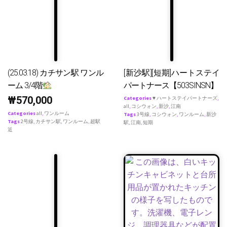
(25.03.18) カチサン駅 ワンル
[新沙駅][短期]ハートステイ
ーム 3/4階
パートナース【503SINSN】
₩
570,000
Categories
♥ ハートステイパートナーズ
,
all
,
コシウォン
,
新沙
,
江南
Categories
all
,
ワンルーム
Tags
3号線
,
コシウォン
,
ワンルーム
,
新沙
Tags
2号線
,
カチサン駅
,
ワンルーム
,
超駅
駅
,
江南
,
短期
近