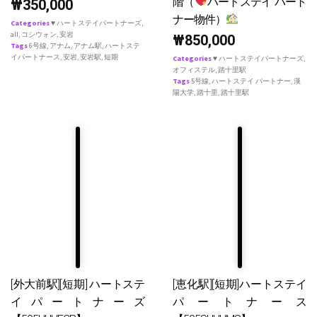
階（
ハートステイ パート
₩
350,000
ナー物件）
Categories
♥ ハートステイパートナーズ
,
all
,
コシウォン
,
安岩
₩
850,000
Tags
6号線
,
アナム
,
アナム駅
,
ハートステ
イパートナース
,
安岩
,
安岩駅
,
短期
Categories
♥ ハートステイパートナーズ
,
オフィステル
,
踏十里駅
Tags
5号線
,
ハートステイ パートナー
,
漢
陽大学
,
踏十里
,
踏十里駅
[外大前駅][短期] ハートステ
[恵化駅][短期]ハートステイ
イパートナーズ
パートナース