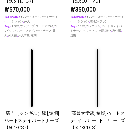
【505HHUFCR】
【505SUHHMS】
₩
570,000
₩
350,000
Categories
♥ ハートステイパートナーズ
,
Categories
♥ ハートステイパートナーズ
,
all
,
コシウォン
,
外大
all
,
コシウォン
,
恵化(ヘファ)
Tags
1号線
,
ウェデアプ
,
ウェデアプ駅
,
コ
Tags
4号線
,
コシウォン
,
ハートステイパー
シウォン
,
ハートステイパートナース
,
外
トナース
,
ヘファ
,
ヘファ駅
,
恵化
,
恵化駅
,
大
,
外大前
,
外大前駅
,
短期
短期
[新吉（シンギル）駅][短期]
[高麗大学駅][短期]ハートス
ハートステイパートナーズ
テイパートナーズ
【504SGSP】
【504KGDDS】