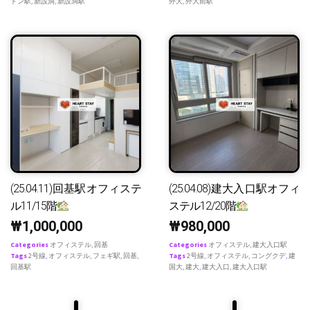
ドン駅
,
新設洞
,
新設洞駅
外大
,
外大前駅
(25.04.11)回基駅オフィステ
(25.04.08)建大入口駅オフィ
ル11/15階
ステル12/20階
₩
1,000,000
₩
980,000
Categories
オフィステル
,
回基
Categories
オフィステル
,
建大入口駅
Tags
2号線
,
オフィステル
,
フェギ駅
,
回基
,
Tags
2号線
,
オフィステル
,
コングクデ
,
建
回基駅
国大
,
建大
,
建大入口
,
建大入口駅