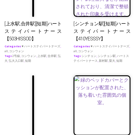
[上水駅,合井駅][短期]ハート
[シンチョン駅][短期]ハート
ステイパートナース
ステイパートナース
【503HISSOD】
【410YESSSY】
Categories
♥ ハートステイパートナーズ
,
Categories
♥ ハートステイパートナーズ
,
all
,
コシウォン
all
,
コシウォン
Tags
2号線
,
コシウォン
,
上水駅
,
合井駅
,
弘
Tags
シンチョン
,
シンチョン駅
,
ハートス
大
,
弘大入口駅
,
短期
テイパートナース
,
新村駅
,
梨大
,
短期