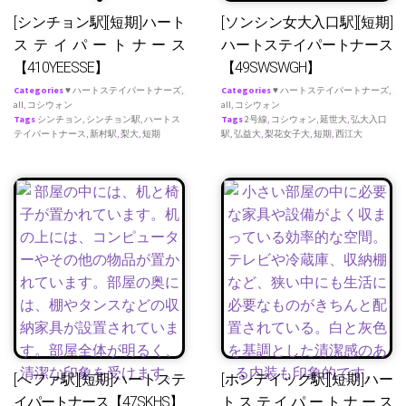
[シンチョン駅][短期]ハート
[ソンシン女大入口駅][短期]
ステイパートナース
ハートステイパートナース
【410YEESSE】
【49SWSWGH】
Categories
♥ ハートステイパートナーズ
,
Categories
♥ ハートステイパートナーズ
,
all
,
コシウォン
all
,
コシウォン
Tags
シンチョン
,
シンチョン駅
,
ハートス
Tags
2号線
,
コシウォン
,
延世大
,
弘大入口
テイパートナース
,
新村駅
,
梨大
,
短期
駅
,
弘益大
,
梨花女子大
,
短期
,
西江大
[へファ駅][短期]ハートステ
[ホンデイック駅][短期]ハー
イパートナース【47SKHS】
トステイパートナース