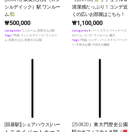
シルデイック）駅 ワンルー
清潔感たっぷり！コンデ近
ム
くの広いお部屋はこちら！
₩
500,000
₩
1,100,000
Categories
ワンルーム
,
崇実大入口駅
Categories
♥ ハートステイパートナーズ
,
Tags
7号線
,
スンシルデイック
,
ワンルー
2ルーム
,
コンデ
,
ワンルーム
,
健大
ム
,
崇実大入口
,
崇実大入口駅
Tags
7号線
,
コンデ
,
ハートステイパートナ
ー
,
子供大公園
,
子供大公園駅
[回基駅][シェアハウス]ハー
(25.08.20）東大門歴史公園
トステイパートナース
駅のオフィステル８階（