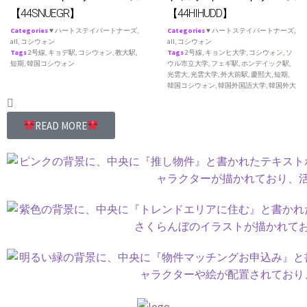
【44SNUEGR】
【44HIHUDD】
Categories
♥ ハートステイパートナーズ
,
Categories
♥ ハートステイパートナーズ
,
all
,
コシウォン
all
,
コシウォン
Tags
2号線
,
キョデ駅
,
コシウォン
,
教大駅
,
Tags
2号線
,
キョンヒ大学
,
コシウォン
,
ソ
短期
,
韓国コシウォン
ウル市立大学
,
フェギ駅
,
ホンデイック駅
,
光雲大
,
光雲大学
,
外大前駅
,
慶熙大
,
短期
,
韓国コシウォン
,
韓国外国語大学
,
韓国外大
READ MORE