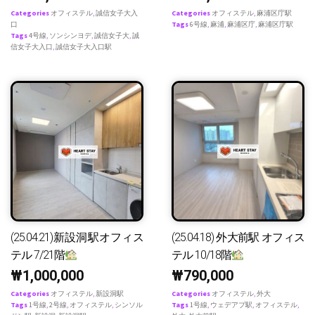
Categories
オフィステル
,
誠信女子大入
Categories
オフィステル
,
麻浦区庁駅
口
Tags
6号線
,
麻浦
,
麻浦区庁
,
麻浦区庁駅
Tags
4号線
,
ソンシンヨデ
,
誠信女子大
,
誠
信女子大入口
,
誠信女子大入口駅
(25.04.21)新設洞駅オフィス
(25.04.18) 外大前駅 オフィス
テル 7/21階
テル 10/18階
₩
1,000,000
₩
790,000
Categories
オフィステル
,
新設洞駅
Categories
オフィステル
,
外大
Tags
1号線
,
2号線
,
オフィステル
,
シンソル
Tags
1号線
,
ウェデアプ駅
,
オフィステル
,