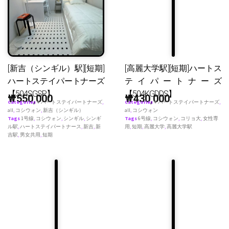
[新吉（シンギル）駅][短期]
[高麗大学駅][短期]ハートス
ハートステイパートナーズ
テイパートナーズ
【504SGSP】
【504KGDDS】
₩
550,000
₩
430,000
Categories
♥ ハートステイパートナーズ
,
Categories
♥ ハートステイパートナーズ
,
all
,
コシウォン
,
新吉（シンギル）
all
,
コシウォン
Tags
1号線
,
コシウォン
,
シンギル
,
シンギ
Tags
6号線
,
コシウォン
,
コリョ大
,
女性専
ル駅
,
ハートステイパートナース
,
新吉
,
新
用
,
短期
,
高麗大学
,
高麗大学駅
吉駅
,
男女共用
,
短期