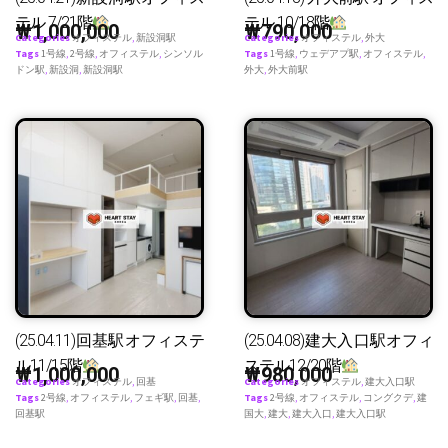
テル 7/21階
テル 10/18階
₩
1,000,000
₩
790,000
Categories
オフィステル
,
新設洞駅
Categories
オフィステル
,
外大
Tags
1号線
,
2号線
,
オフィステル
,
シンソル
Tags
1号線
,
ウェデアプ駅
,
オフィステル
,
ドン駅
,
新設洞
,
新設洞駅
外大
,
外大前駅
(25.04.11)回基駅オフィステ
(25.04.08)建大入口駅オフィ
ル11/15階
ステル12/20階
₩
1,000,000
₩
980,000
Categories
オフィステル
,
回基
Categories
オフィステル
,
建大入口駅
Tags
2号線
,
オフィステル
,
フェギ駅
,
回基
,
Tags
2号線
,
オフィステル
,
コングクデ
,
建
回基駅
国大
,
建大
,
建大入口
,
建大入口駅