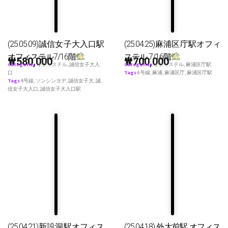
(25.05.09)誠信女子大入口駅
(25.04.25)麻浦区庁駅オフィ
オフィステル7/16階
ステル 7/16階
₩
580,000
₩
700,000
Categories
オフィステル
,
誠信女子大入
Categories
オフィステル
,
麻浦区庁駅
口
Tags
6号線
,
麻浦
,
麻浦区庁
,
麻浦区庁駅
Tags
4号線
,
ソンシンヨデ
,
誠信女子大
,
誠
信女子大入口
,
誠信女子大入口駅
(25.04.21)新設洞駅オフィス
(25.04.18) 外大前駅 オフィス