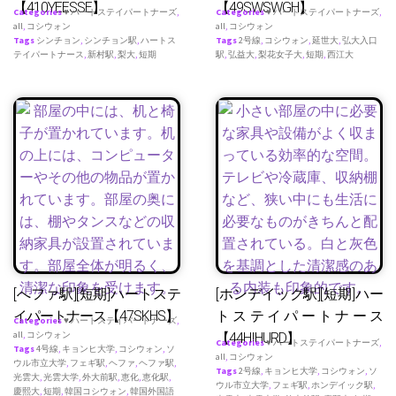
【410YEESSE】
【49SWSWGH】
Categories
♥ ハートステイパートナーズ
,
Categories
♥ ハートステイパートナーズ
,
all
,
コシウォン
all
,
コシウォン
Tags
シンチョン
,
シンチョン駅
,
ハートス
Tags
2号線
,
コシウォン
,
延世大
,
弘大入口
テイパートナース
,
新村駅
,
梨大
,
短期
駅
,
弘益大
,
梨花女子大
,
短期
,
西江大
[へファ駅][短期]ハートステ
[ホンデイック駅][短期]ハー
イパートナース【47SKHS】
トステイパートナース
Categories
♥ ハートステイパートナーズ
,
all
,
コシウォン
【44HIHURD】
Categories
♥ ハートステイパートナーズ
,
Tags
4号線
,
キョンヒ大学
,
コシウォン
,
ソ
all
,
コシウォン
ウル市立大学
,
フェギ駅
,
ヘファ
,
ヘファ駅
,
Tags
2号線
,
キョンヒ大学
,
コシウォン
,
ソ
光雲大
,
光雲大学
,
外大前駅
,
恵化
,
恵化駅
,
ウル市立大学
,
フェギ駅
,
ホンデイック駅
,
慶熙大
,
短期
,
韓国コシウォン
,
韓国外国語