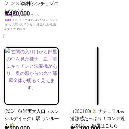
(21.04.25)新村(シンチョン)コ
シウォンC
₩
480,000
Categories
all
,
コシウォン
Tags
イデ
,
イファヨデ
,
コシウォン
,
シンチ
ョン
,
ソガン大
,
ヨンセ大
,
延世大
,
新村
,
梨
花女子大
,
西江大
(26.04.16) 崇実大入口（スン
（26.01.08)
ナチュラル＆
シルデイック）駅 ワンルー
清潔感たっぷり！コンデ近
ム
くの広いお部屋はこちら！
₩
500,000
₩
1,100,000