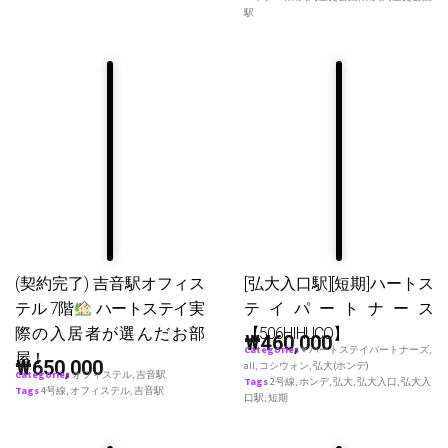
駅
(契約完了) 吉音駅オフィス
[弘大入口駅][短期]ハートス
テル 7階
ハートステイ実
テイパートナース
際の入居者が選んだお部
【506HIHUCO】
₩
460,000
Categories
♥ ハートステイパートナーズ
,
屋！
₩
650,000
all
,
コシウォン
,
弘大(ホンデ)
Categories
オフィステル
,
吉音駅
Tags
2号線
,
ホンデ
,
弘大
,
弘大入口
,
弘大入
Tags
4号線
,
オフィステル
,
吉音駅
口駅
,
短期