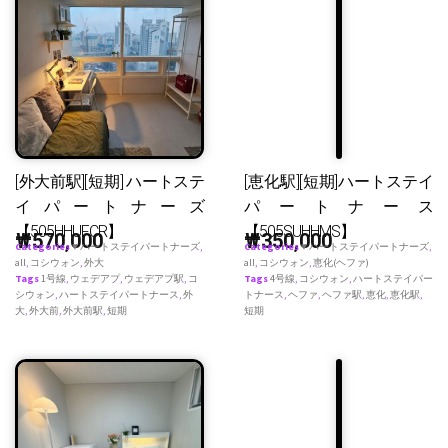
[外大前駅][短期] ハートステ
[恵化駅][短期]ハートステイ
イパートナーズ
パートナース
【505HHUFCR】
【505SUHHMS】
₩
570,000
₩
350,000
Categories
♥ ハートステイパートナーズ
,
Categories
♥ ハートステイパートナーズ
,
all
,
コシウォン
,
外大
all
,
コシウォン
,
恵化(ヘファ)
Tags
1号線
,
ウェデアプ
,
ウェデアプ駅
,
コ
Tags
4号線
,
コシウォン
,
ハートステイパー
シウォン
,
ハートステイパートナース
,
外
トナース
,
ヘファ
,
ヘファ駅
,
恵化
,
恵化駅
,
大
,
外大前
,
外大前駅
,
短期
短期