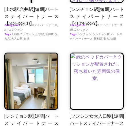
[上水駅,合井駅][短期]ハート
[シンチョン駅][短期]ハート
ステイパートナース
ステイパートナース
【503HISSOD】
【410YESSSY】
Categories
♥ ハートステイパートナーズ
,
Categories
♥ ハートステイパートナーズ
,
all
,
コシウォン
all
,
コシウォン
Tags
2号線
,
コシウォン
,
上水駅
,
合井駅
,
弘
Tags
シンチョン
,
シンチョン駅
,
ハートス
大
,
弘大入口駅
,
短期
テイパートナース
,
新村駅
,
梨大
,
短期
[シンチョン駅][短期]ハート
[ソンシン女大入口駅][短期]
ステイパートナース
ハートステイパートナース