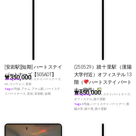
[安岩駅][短期] ハートステイ
(25.05.29）踏十里駅（漢陽
パートナーズ【505ADT】
大学付近）オフィステル 13
₩
350,000
Categories
♥ ハートステイパートナーズ
,
階（
ハートステイ パート
all
,
コシウォン
,
安岩
ナー物件）
Tags
6号線
,
アナム
,
アナム駅
,
ハートステ
₩
850,000
イパートナース
,
安岩
,
安岩駅
,
短期
Categories
♥ ハートステイパートナーズ
,
オフィステル
,
踏十里駅
Tags
5号線
,
ハートステイ パートナー
,
漢
陽大学
,
踏十里
,
踏十里駅