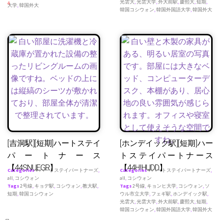
光雲大
,
光雲大学
,
外大前駅
,
慶熙大
,
短期
,
4
大学
,
韓国外大
韓国コシウォン
,
韓国外国語大学
,
韓国外大
[吉洞駅][短期]ハートステイ
[ホンデイック駅][短期]ハー
パートナース
トステイパートナース
【44SNUEGR】
【44HIHUDD】
Categories
♥ ハートステイパートナーズ
,
Categories
♥ ハートステイパートナーズ
,
all
,
コシウォン
all
,
コシウォン
Tags
2号線
,
キョデ駅
,
コシウォン
,
教大駅
,
Tags
2号線
,
キョンヒ大学
,
コシウォン
,
ソ
短期
,
韓国コシウォン
ウル市立大学
,
フェギ駅
,
ホンデイック駅
,
光雲大
,
光雲大学
,
外大前駅
,
慶熙大
,
短期
,
韓国コシウォン
,
韓国外国語大学
,
韓国外大