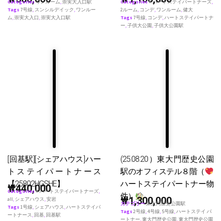
Categories
ワンルーム
,
崇実大入口駅
Categories
♥ ハートステイパートナーズ
,
Tags
7号線
,
スンシルデイック
,
ワンルー
2ルーム
,
コンデ
,
ワンルーム
,
健大
ム
,
崇実大入口
,
崇実大入口駅
Tags
7号線
,
コンデ
,
ハートステイパートナ
ー
,
子供大公園
,
子供大公園駅
[回基駅][シェアハウス]ハー
(25.08.20）東大門歴史公園
トステイパートナース
駅のオフィステル８階（
【25802HGSHE】
ハートステイパートナー物
₩
440,000
Categories
♥ ハートステイパートナーズ
,
件）
₩
1,300,000
all
,
シェアハウス
,
安岩
カテゴリー
東大門歴史公園駅
Tags
1号線
,
シェアハウス
,
ハートステイパ
Tags
2号線
,
4号線
,
5号線
,
ハートステイ パ
ートナース
,
回基
,
回基駅
ートナー
,
東大門歴史公園
,
東大門歴史公園