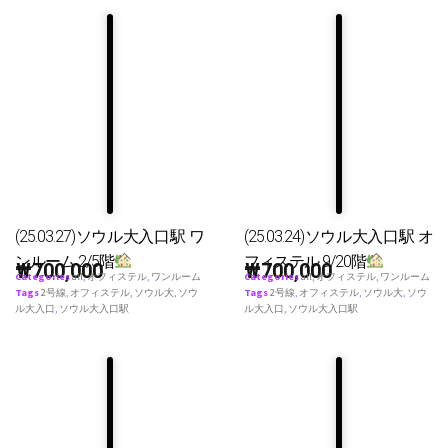
(25.03.27)ソウル大入口駅 ワ
(25.03.24)ソウル大入口駅 オ
ンルーム 2/5階
フィステル 9/20階
₩
700,000
₩
700,000
Categories
all
,
オフィステル
,
ワンルーム
Categories
all
,
オフィステル
,
ワンルーム
Tags
2号線
,
オフィステル
,
ソウル大
,
ソウ
Tags
2号線
,
オフィステル
,
ソウル大
,
ソウ
ル大入口
,
ソウル大入口駅
ル大入口
,
ソウル大入口駅