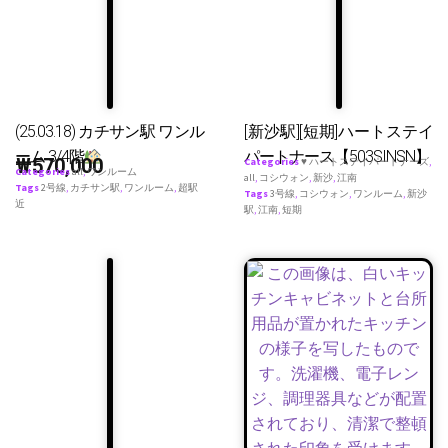
(25.03.18) カチサン駅 ワンル
[新沙駅][短期]ハートステイ
ーム 3/4階
パートナース【503SINSN】
₩
570,000
Categories
♥ ハートステイパートナーズ
,
Categories
all
,
ワンルーム
all
,
コシウォン
,
新沙
,
江南
Tags
2号線
,
カチサン駅
,
ワンルーム
,
超駅
Tags
3号線
,
コシウォン
,
ワンルーム
,
新沙
近
駅
,
江南
,
短期