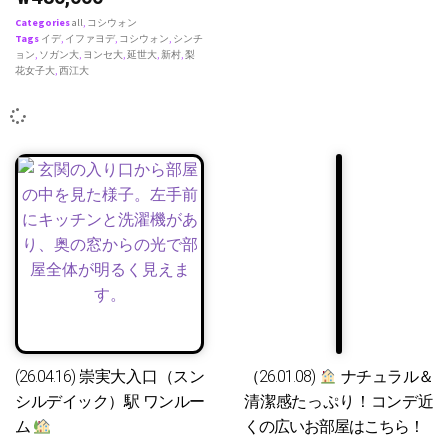
Categories
all
,
コシウォン
Tags
イデ
,
イファヨデ
,
コシウォン
,
シンチ
ョン
,
ソガン大
,
ヨンセ大
,
延世大
,
新村
,
梨
花女子大
,
西江大
(26.04.16) 崇実大入口（スン
（26.01.08)
ナチュラル＆
シルデイック）駅 ワンルー
清潔感たっぷり！コンデ近
ム
くの広いお部屋はこちら！