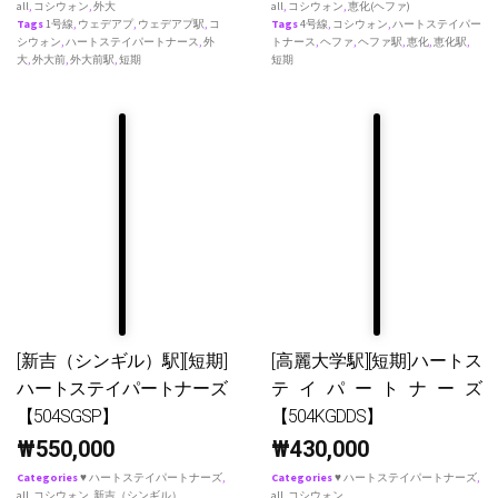
all
,
コシウォン
,
外大
all
,
コシウォン
,
恵化(ヘファ)
Tags
1号線
,
ウェデアプ
,
ウェデアプ駅
,
コ
Tags
4号線
,
コシウォン
,
ハートステイパー
シウォン
,
ハートステイパートナース
,
外
トナース
,
ヘファ
,
ヘファ駅
,
恵化
,
恵化駅
,
大
,
外大前
,
外大前駅
,
短期
短期
[新吉（シンギル）駅][短期]
[高麗大学駅][短期]ハートス
ハートステイパートナーズ
テイパートナーズ
【504SGSP】
【504KGDDS】
₩
550,000
₩
430,000
Categories
♥ ハートステイパートナーズ
,
Categories
♥ ハートステイパートナーズ
,
all
,
コシウォン
,
新吉（シンギル）
all
,
コシウォン