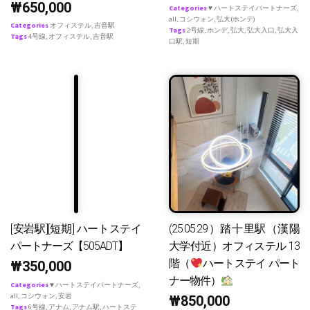
₩
650,000
Categories
♥ ハートステイパートナーズ
,
all
,
コシウォン
,
弘大(ホンデ)
Categories
オフィステル
,
吉音駅
Tags
2号線
,
ホンデ
,
弘大
,
弘大入口
,
弘大入
Tags
4号線
,
オフィステル
,
吉音駅
口駅
,
短期
[安岩駅][短期] ハートステイ
(25.05.29）踏十里駅（漢陽
パートナーズ【505ADT】
大学付近）オフィステル 13
階（
ハートステイ パート
₩
350,000
ナー物件）
Categories
♥ ハートステイパートナーズ
,
all
,
コシウォン
,
安岩
₩
850,000
Tags
6号線
,
アナム
,
アナム駅
,
ハートステ