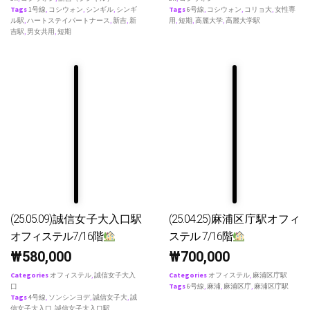
Tags
1号線
,
コシウォン
,
シンギル
,
シンギ
Tags
6号線
,
コシウォン
,
コリョ大
,
女性専
ル駅
,
ハートステイパートナース
,
新吉
,
新
用
,
短期
,
高麗大学
,
高麗大学駅
吉駅
,
男女共用
,
短期
(25.05.09)誠信女子大入口駅
(25.04.25)麻浦区庁駅オフィ
オフィステル7/16階
ステル 7/16階
₩
580,000
₩
700,000
Categories
オフィステル
,
誠信女子大入
Categories
オフィステル
,
麻浦区庁駅
口
Tags
6号線
,
麻浦
,
麻浦区庁
,
麻浦区庁駅
Tags
4号線
,
ソンシンヨデ
,
誠信女子大
,
誠
信女子大入口
,
誠信女子大入口駅