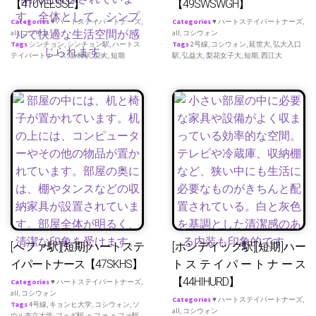
【410YEESSE】
【49SWSWGH】
Categories
♥ ハートステイパートナーズ
,
Categories
♥ ハートステイパートナーズ
,
all
,
コシウォン
all
,
コシウォン
Tags
シンチョン
,
シンチョン駅
,
ハートス
Tags
2号線
,
コシウォン
,
延世大
,
弘大入口
テイパートナース
,
新村駅
,
梨大
,
短期
駅
,
弘益大
,
梨花女子大
,
短期
,
西江大
[へファ駅][短期]ハートステ
[ホンデイック駅][短期]ハー
イパートナース【47SKHS】
トステイパートナース
【44HIHURD】
Categories
♥ ハートステイパートナーズ
,
all
,
コシウォン
Categories
♥ ハートステイパートナーズ
,
Tags
4号線
,
キョンヒ大学
,
コシウォン
,
ソ
all
,
コシウォン
ウル市立大学
,
フェギ駅
,
ヘファ
,
ヘファ駅
,