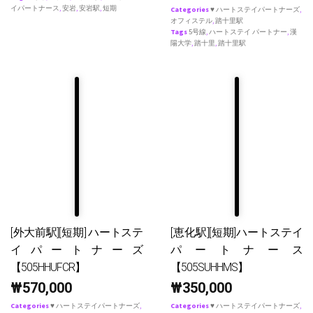
イパートナース
,
安岩
,
安岩駅
,
短期
Categories
♥ ハートステイパートナーズ
,
オフィステル
,
踏十里駅
Tags
5号線
,
ハートステイ パートナー
,
漢
陽大学
,
踏十里
,
踏十里駅
[外大前駅][短期] ハートステ
[恵化駅][短期]ハートステイ
イパートナーズ
パートナース
【505HHUFCR】
【505SUHHMS】
₩
570,000
₩
350,000
Categories
♥ ハートステイパートナーズ
,
Categories
♥ ハートステイパートナーズ
,