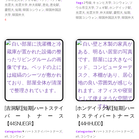
Tags
2号線
,
キョンヒ大学
,
コシウォン
,
ソ
光雲大
,
光雲大学
,
外大前駅
,
恵化
,
恵化駅
,
ウル市立大学
,
フェギ駅
,
ホンデイック駅
,
慶熙大
,
短期
,
韓国コシウォン
,
韓国外国語
光雲大
,
光雲大学
,
外大前駅
,
慶熙大
,
短期
,
大学
,
韓国外大
韓国コシウォン
,
韓国外国語大学
,
韓国外大
4
[吉洞駅][短期]ハートステイ
[ホンデイック駅][短期]ハー
パートナース
トステイパートナース
【44SNUEGR】
【44HIHUDD】
Categories
♥ ハートステイパートナーズ
,
Categories
♥ ハートステイパートナーズ
,
all
,
コシウォン
all
,
コシウォン