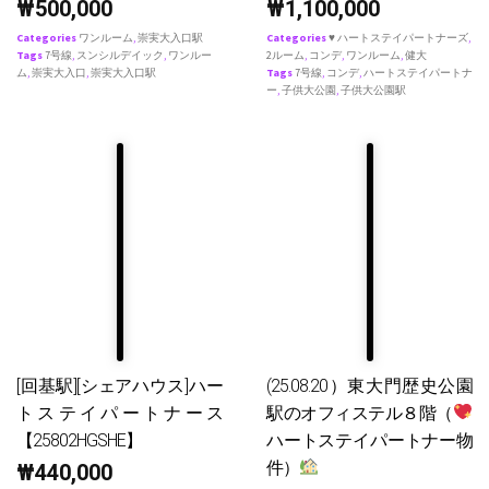
₩
500,000
₩
1,100,000
Categories
ワンルーム
,
崇実大入口駅
Categories
♥ ハートステイパートナーズ
,
Tags
7号線
,
スンシルデイック
,
ワンルー
2ルーム
,
コンデ
,
ワンルーム
,
健大
ム
,
崇実大入口
,
崇実大入口駅
Tags
7号線
,
コンデ
,
ハートステイパートナ
ー
,
子供大公園
,
子供大公園駅
[回基駅][シェアハウス]ハー
(25.08.20）東大門歴史公園
トステイパートナース
駅のオフィステル８階（
【25802HGSHE】
ハートステイパートナー物
件）
₩
440,000