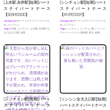
[上水駅,合井駅][短期]ハート
[シンチョン駅][短期]ハート
ステイパートナース
ステイパートナース
【503HISSOD】
【410YESSSY】
Categories
♥ ハートステイパートナーズ
,
Categories
♥ ハートステイパートナーズ
,
all
,
コシウォン
all
,
コシウォン
Tags
2号線
,
コシウォン
,
上水駅
,
合井駅
,
弘
Tags
シンチョン
,
シンチョン駅
,
ハートス
大
,
弘大入口駅
,
短期
テイパートナース
,
新村駅
,
梨大
,
短期
[シンチョン駅][短期]ハート
[ソンシン女大入口駅][短期]
ステイパートナース
ハートステイパートナース