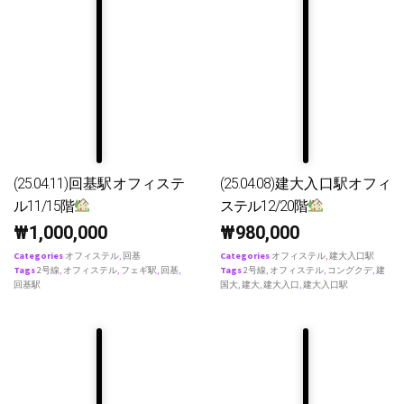
(25.04.11)回基駅オフィステ
(25.04.08)建大入口駅オフィ
ル11/15階
ステル12/20階
₩
1,000,000
₩
980,000
Categories
オフィステル
,
回基
Categories
オフィステル
,
建大入口駅
Tags
2号線
,
オフィステル
,
フェギ駅
,
回基
,
Tags
2号線
,
オフィステル
,
コングクデ
,
建
回基駅
国大
,
建大
,
建大入口
,
建大入口駅