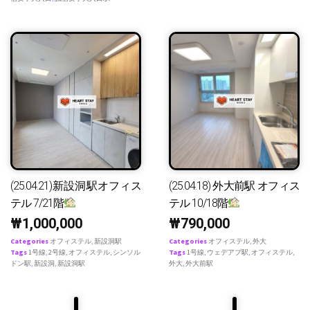
(25.04.21)新設洞駅オフィス
(25.04.18) 外大前駅 オフィス
テル 7/21階
テル 10/18階
₩
1,000,000
₩
790,000
Categories
オフィステル
,
新設洞駅
Categories
オフィステル
,
外大
Tags
1号線
,
2号線
,
オフィステル
,
シンソル
Tags
1号線
,
ウェデアプ駅
,
オフィステル
,
ドン駅
,
新設洞
,
新設洞駅
外大
,
外大前駅