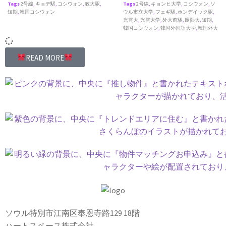
Tags
2号線
,
キョデ駅
,
コシウォン
,
教大駅
,
Tags
2号線
,
キョンヒ大学
,
コシウォン
,
ソ
短期
,
韓国コシウォン
ウル市立大学
,
フェギ駅
,
ホンデイック駅
,
光雲大
,
光雲大学
,
外大前駅
,
慶熙大
,
短期
,
韓国コシウォン
,
韓国外国語大学
,
韓国外大
READ MORE
ソウル特別市江南区奉恩寺路129 18階
ハートスペース株式会社