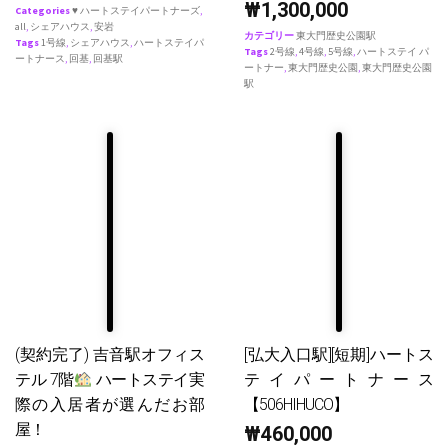
₩
1,300,000
Categories
♥ ハートステイパートナーズ
,
all
,
シェアハウス
,
安岩
カテゴリー
東大門歴史公園駅
Tags
1号線
,
シェアハウス
,
ハートステイパ
Tags
2号線
,
4号線
,
5号線
,
ハートステイ パ
ートナース
,
回基
,
回基駅
ートナー
,
東大門歴史公園
,
東大門歴史公園
駅
(契約完了) 吉音駅オフィス
[弘大入口駅][短期]ハートス
テル 7階
ハートステイ実
テイパートナース
際の入居者が選んだお部
【506HIHUCO】
屋！
₩
460,000