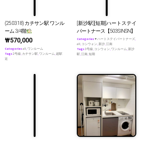
(25.03.18) カチサン駅 ワンル
[新沙駅][短期]ハートステイ
ーム 3/4階
パートナース【503SINSN】
₩
570,000
Categories
♥ ハートステイパートナーズ
,
all
,
コシウォン
,
新沙
,
江南
Categories
all
,
ワンルーム
Tags
3号線
,
コシウォン
,
ワンルーム
,
新沙
Tags
2号線
,
カチサン駅
,
ワンルーム
,
超駅
駅
,
江南
,
短期
近