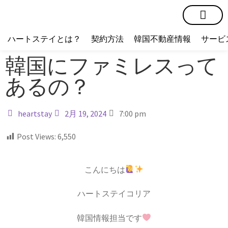
短期賃貸
コミュニティ
ハートステイショップ
物件の種類
ハートステイとは？
契約方法
韓国不動産情報
サービ
韓国にファミレスって
あるの？
heartstay
2月 19, 2024
7:00 pm
Post Views:
6,550
こんにちは
ハートステイコリア
韓国情報担当です