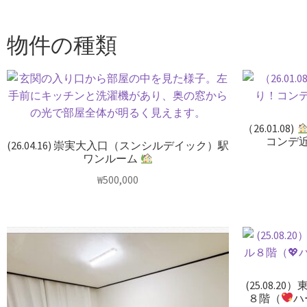
物件の種類
（26.01.08)
コンデ
(26.04.16) 崇実大入口（スンシルデイック）駅
ワンルーム
₩
500,000
(25.08.
８階（
ハ