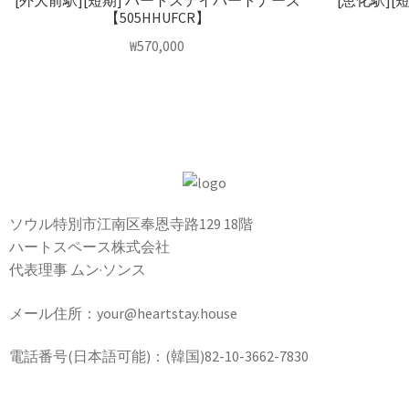
[外大前駅][短期] ハートステイパートナーズ
[恵化駅]
【505HHUFCR】
₩
570,000
ソウル特別市江南区奉恩寺路129 18階
ハートスペース株式会社
代表理事 ムン·ソンス
メール住所：your@heartstay.house
電話番号(日本語可能)：(韓国)82-10-3662-7830