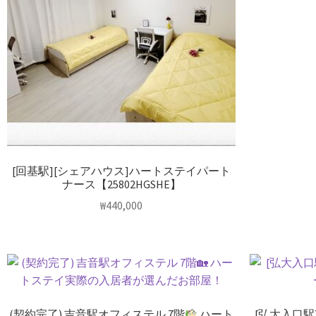
[回基駅][シェアハウス]ハートステイパート
ナース【25802HGSHE】
₩
440,000
(契約完了) 吉音駅オフィステル 7階
ハート
[弘大入口駅