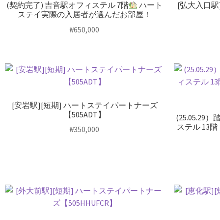
(契約完了) 吉音駅オフィステル 7階
ハート
[弘大入口駅
ステイ実際の入居者が選んだお部屋！
₩
650,000
[安岩駅][短期] ハートステイパートナーズ
【505ADT】
(25.05.
ステル 13階
₩
350,000