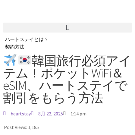
ハートステイとは？
契約方法
韓国不動産情報
韓国旅行必須アイ
サービス費用
テム！ポケットWiFi＆
よくある質問
Heartee
eSIM、ハートステイで
割引をもらう方法
heartstay
8月 22, 2025
1:14 pm
Post Views:
1,185