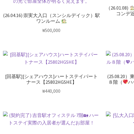
（26.01.08)
コンデ
(26.04.16) 崇実大入口（スンシルデイック）駅
ワンルーム
₩
500,000
[回基駅][シェアハウス]ハートステイパート
(25.08.
ナース【25802HGSHE】
８階（
ハ
₩
440,000