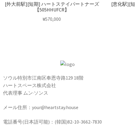
[外大前駅][短期] ハートステイパートナーズ
[恵化駅]
【505HHUFCR】
₩
570,000
ソウル特別市江南区奉恩寺路129 18階
ハートスペース株式会社
代表理事 ムン·ソンス
メール住所：your@heartstay.house
電話番号(日本語可能)：(韓国)82-10-3662-7830