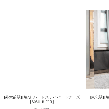
[外大前駅][短期] ハートステイパートナーズ
[恵化駅]
【505HHUFCR】