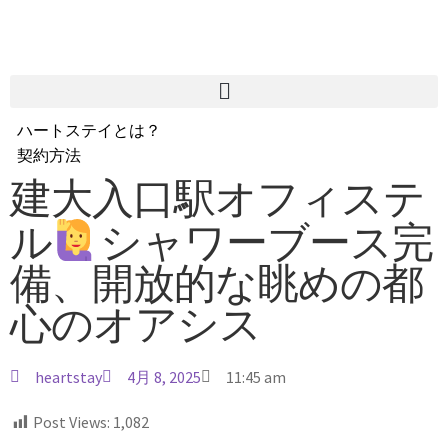
ハートステイとは？
契約方法
韓国不動産情報
建大入口駅オフィステ
サービス費用
ル
シャワーブース完
よくある質問
Heartee
備、開放的な眺めの都
心のオアシス
heartstay
4月 8, 2025
11:45 am
Post Views:
1,082