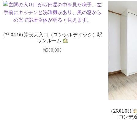
(26.04.16) 崇実大入口（スンシルデイック）駅
ワンルーム
₩
500,000
（26.01.08)
コンデ