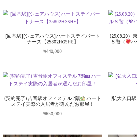
[回基駅][シェアハウス]ハートステイパート
(25.08.
ナース【25802HGSHE】
８階（
ハ
₩
440,000
(契約完了) 吉音駅オフィステル 7階
ハート
[弘大入口駅
ステイ実際の入居者が選んだお部屋！
₩
650,000