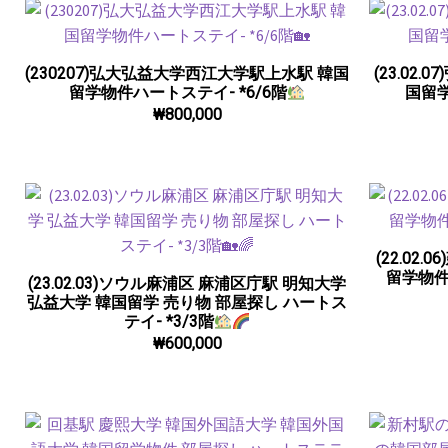
(230207)弘大弘益大学西江大学駅上水駅 韓国
(23.02
留学物件ハートステイ- *6/6階
国留学
₩
800,000
(22.0
留学物件
(23.02.03)ソウル麻浦区 麻浦区庁駅 明知大学
弘益大学 韓国留学 売り物 部屋探し ハートス
テイ- *3/3階
₩
600,000