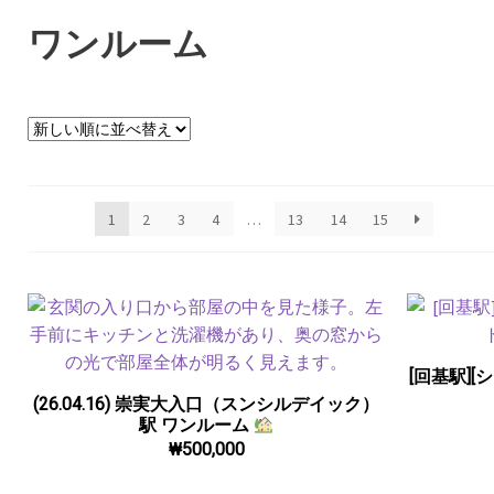
ワンルーム
1
2
3
4
…
13
14
15
[回基駅]
(26.04.16) 崇実大入口（スンシルデイック）
駅 ワンルーム
₩
500,000