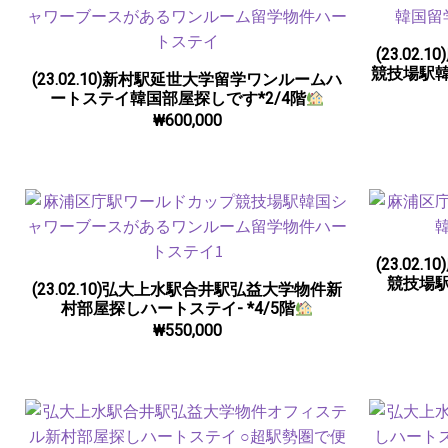
(23.0
競技場駅
(23.02.10)新村駅延世大学留学ワンルームハ
ートステイ韓国部屋探しです*2/4階
₩
600,000
(23.0
競技場駅
(23.02.10)弘大上水駅合井駅弘益大学物件新
村部屋探しハートステイ- *4/5階
₩
550,000