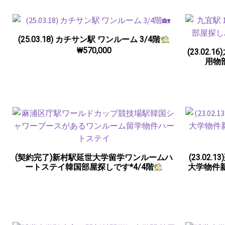
(25.03.18) カチサン駅 ワンルーム 3/4階
₩
570,000
(23.02
用物
(契約完了)新村駅延世大学留学ワンルームハ
(23.0
ートステイ韓国部屋探しです*4/4階
大学物件新