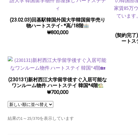
(23.02.03)回基駅韓国外国大学韓国留学売り
物ハートステイ- *高/18階
₩
800,000
(契約完
ートス
(230131)新村西江大学留学後すぐ入居可能な
ワンルーム物件 ハートステイ 韓国*4階
₩
700,000
結果の1～25/370を表示しています