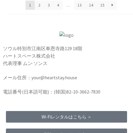
1
2
3
4
…
13
14
15
ソウル特別市江南区奉恩寺路129 18階
ハートスペース株式会社
代表理事 ムン·ソンス
メール住所：your@heartstay.house
電話番号(日本語可能)：(韓国)82-10-3662-7830
Wi-Fiレンタルはこちら ＞