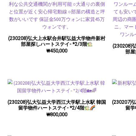
(230208)弘大上水駅合井駅弘益大学物件新村
部屋探しハートステイ- *2/3階
(2302
₩
450,000
部屋
(230208)弘大弘益大学西江大学駅上水駅 韓国
(23020
留学物件ハートステイ- *2/4階
留学
₩
800,000