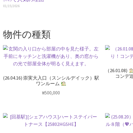
01/15/2026
物件の種類
（26.01.08)
コンデ
(26.04.16) 崇実大入口（スンシルデイック）駅
ワンルーム
₩
500,000