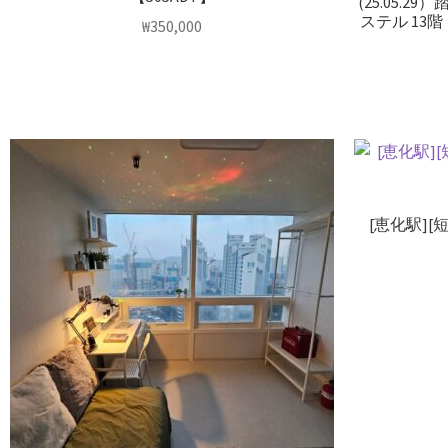
(25.05.
ステル 13階
₩
350,000
[恵化駅]