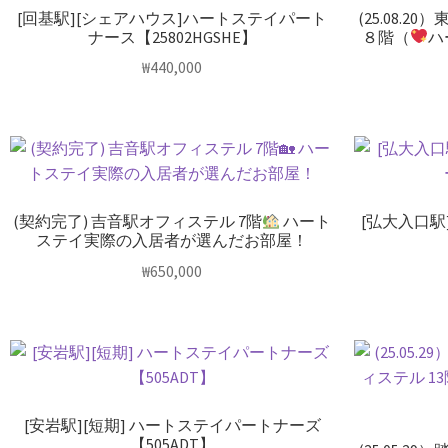
[回基駅][シェアハウス]ハートステイパート
(25.08.
ナース【25802HGSHE】
８階（
ハ
₩
440,000
(契約完了) 吉音駅オフィステル 7階
ハート
[弘大入口駅
ステイ実際の入居者が選んだお部屋！
₩
650,000
[安岩駅][短期] ハートステイパートナーズ
【505ADT】