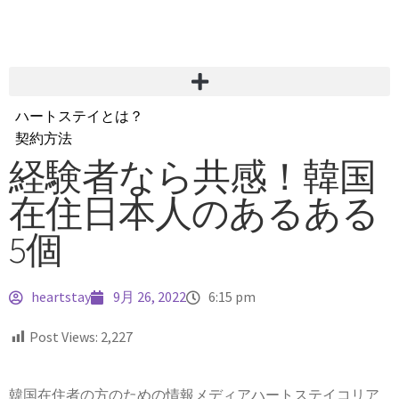
ハートステイとは？
契約方法
韓国不動産情報
経験者なら共感！韓国
サービス費用
在住日本人のあるある
よくある質問
Heartee
5個
heartstay
9月 26, 2022
6:15 pm
Post Views:
2,227
韓国在住者の方のための情報メディアハートステイコリア