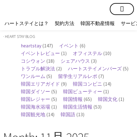
短期賃貸
コミュニティ
ハートステイショップ
物件の種類
ハートステイとは？
契約方法
韓国不動産情報
サービ
· HEART STAY BLOG
heartstay
(147)
イベント
(6)
イベントレビュー
(1)
オフィステル
(10)
コシウォン
(18)
シェアハウス
(3)
トラブル解決法
(2)
ハートステイメンバーズ
(5)
ワンルーム
(5)
留学生リアルレポ
(7)
韓国エリアガイド
(9)
韓国コンビニ
(14)
韓国ダイソー
(5)
韓国ビューティー
(1)
韓国レジャー
(5)
韓国情報
(65)
韓国文化
(1)
韓国海水浴場
(1)
韓国生活情報
(53)
韓国観光地
(14)
韓国語
(13)