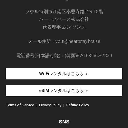
ソウル特別市江南区奉恩寺路129 18階
ハートスペース株式会社
代表理事 ムン·ソンス
メール住所：your@heartstay.house
電話番号(日本語可能)：(韓国)82-10-3662-7830
Wi-Fiレンタルはこちら ＞
eSIMレンタルはこちら ＞
Terms of Service
|
Privacy Policy
|
Refund Policy
SNS