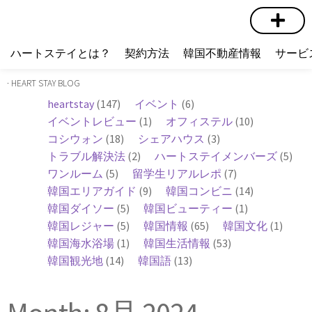
短期賃貸
コミュニティ
ハートステイショップ
物件の種類
ハートステイとは？
契約方法
韓国不動産情報
サービ
· HEART STAY BLOG
heartstay
(147)
イベント
(6)
イベントレビュー
(1)
オフィステル
(10)
コシウォン
(18)
シェアハウス
(3)
トラブル解決法
(2)
ハートステイメンバーズ
(5)
ワンルーム
(5)
留学生リアルレポ
(7)
韓国エリアガイド
(9)
韓国コンビニ
(14)
韓国ダイソー
(5)
韓国ビューティー
(1)
韓国レジャー
(5)
韓国情報
(65)
韓国文化
(1)
韓国海水浴場
(1)
韓国生活情報
(53)
韓国観光地
(14)
韓国語
(13)