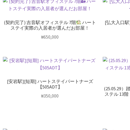
(契約完了) 吉音駅オフィステル 7階
ハート
[弘大入口駅
ステイ実際の入居者が選んだお部屋！
₩
650,000
[安岩駅][短期] ハートステイパートナーズ
【505ADT】
(25.05.
ステル 13階
₩
350,000