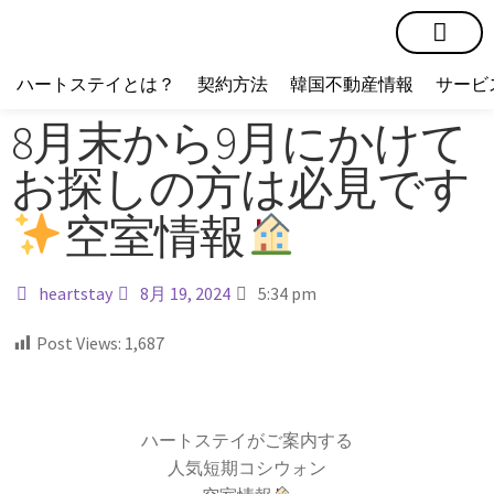
短期賃貸
コミュニティ
ハートステイショップ
物件の種類
ハートステイとは？
契約方法
韓国不動産情報
サービ
8月末から9月にかけて
お探しの方は必見です
空室情報
heartstay
8月 19, 2024
5:34 pm
Post Views:
1,687
ハートステイがご案内する
人気短期コシウォン