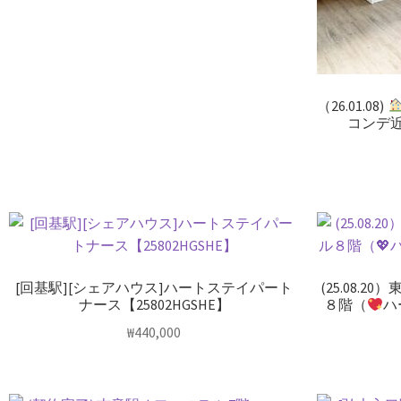
（26.01.08)
コンデ
[回基駅][シェアハウス]ハートステイパート
(25.08.
ナース【25802HGSHE】
８階（
ハ
₩
440,000