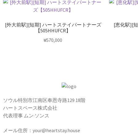
[外大前駅][短期] ハートステイパートナーズ
[恵化駅]
【505HHUFCR】
₩
570,000
ソウル特別市江南区奉恩寺路129 18階
ハートスペース株式会社
代表理事 ムン·ソンス
メール住所：your@heartstay.house