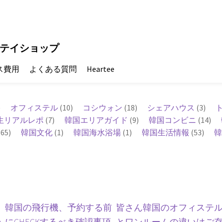
テイショップ
ス費用
よくある質問
Heartee
)
オフィステル
(10)
コシウォン
(18)
シェアハウス
(3)
生リアルレポ
(7)
韓国エリアガイド
(9)
韓国コンビニ
(14)
65)
韓国文化
(1)
韓国海水浴場
(1)
韓国生活情報
(53)
韓
韓国の飛行機、予約する前
皆さん韓国のオフィステ
の
にCHECKするべき確認事項
とワンルームの違いはご