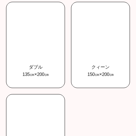
ダブル
クィーン
135㎝×200㎝
150㎝×200㎝