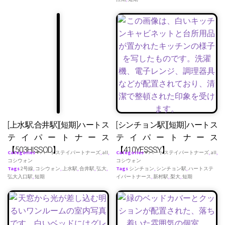
[上水駅,合井駅][短期]ハートス
[シンチョン駅][短期]ハートス
テイパートナース
テイパートナース
【503HISSOD】
【410YESSSY】
Categories
♥ ハートステイパートナーズ
,
all
,
Categories
♥ ハートステイパートナーズ
,
all
,
コシウォン
コシウォン
Tags
2号線
,
コシウォン
,
上水駅
,
合井駅
,
弘大
,
Tags
シンチョン
,
シンチョン駅
,
ハートステ
弘大入口駅
,
短期
イパートナース
,
新村駅
,
梨大
,
短期