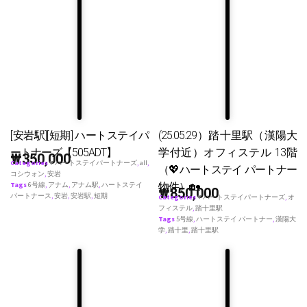
[安岩駅][短期] ハートステイパ
(25.05.29）踏十里駅（漢陽大
ートナーズ【505ADT】
学付近）オフィステル 13階
₩
350,000
Categories
♥ ハートステイパートナーズ
,
all
,
（💖ハートステイ パートナー
コシウォン
,
安岩
物件）🏡
Tags
6号線
,
アナム
,
アナム駅
,
ハートステイ
₩
850,000
パートナース
,
安岩
,
安岩駅
,
短期
Categories
♥ ハートステイパートナーズ
,
オ
フィステル
,
踏十里駅
Tags
5号線
,
ハートステイ パートナー
,
漢陽大
学
,
踏十里
,
踏十里駅