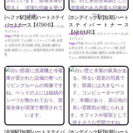
[へファ駅][短期]ハートステイ
[ホンデイック駅][短期]ハート
パートナース【47SKHS】
ステイパートナース
Categories
♥ ハートステイパートナーズ
,
all
,
コシウォン
【44HIHURD】
Categories
♥ ハートステイパートナーズ
,
all
,
Tags
4号線
,
キョンヒ大学
,
コシウォン
,
ソウ
コシウォン
ル市立大学
,
フェギ駅
,
ヘファ
,
ヘファ駅
,
光雲
Tags
2号線
,
キョンヒ大学
,
コシウォン
,
ソウ
大
,
光雲大学
,
外大前駅
,
恵化
,
恵化駅
,
慶熙大
,
ル市立大学
,
フェギ駅
,
ホンデイック駅
,
光雲
短期
,
韓国コシウォン
,
韓国外国語大学
,
韓国外
大
,
光雲大学
,
外大前駅
,
慶熙大
,
短期
,
韓国コシ
4
大
ウォン
,
韓国外国語大学
,
韓国外大
[吉洞駅][短期]ハートステイパ
[ホンデイック駅][短期]ハート