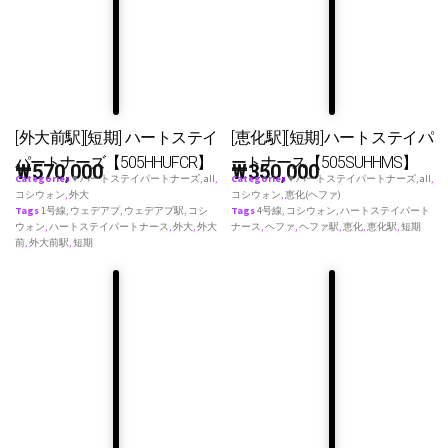
[外大前駅][短期] ハートステイ
[恵化駅][短期]ハートステイパ
パートナーズ【505HHUFCR】
ートナース【505SUHHMS】
₩
570,000
₩
350,000
Categories
♥ ハートステイパートナーズ
,
all
,
Categories
♥ ハートステイパートナーズ
,
all
,
コシウォン
,
外大
コシウォン
,
恵化(ヘファ)
Tags
1号線
,
ウェデアプ
,
ウェデアプ駅
,
コシ
Tags
4号線
,
コシウォン
,
ハートステイパート
ウォン
,
ハートステイパートナース
,
外大
,
外大
ナース
,
ヘファ
,
ヘファ駅
,
恵化
,
恵化駅
,
短期
前
,
外大前駅
,
短期