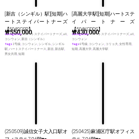
[新吉（シンギル）駅][短期]ハ
[高麗大学駅][短期]ハートステ
ートステイパートナーズ
イパートナーズ
【504SGSP】
【504KGDDS】
₩
550,000
₩
430,000
Categories
♥ ハートステイパートナーズ
,
all
,
Categories
♥ ハートステイパートナーズ
,
all
,
コシウォン
,
新吉（シンギル）
コシウォン
Tags
1号線
,
コシウォン
,
シンギル
,
シンギル
Tags
6号線
,
コシウォン
,
コリョ大
,
女性専用
,
駅
,
ハートステイパートナース
,
新吉
,
新吉駅
,
短期
,
高麗大学
,
高麗大学駅
男女共用
,
短期
(25.05.09)誠信女子大入口駅オ
(25.04.25)麻浦区庁駅オフィス