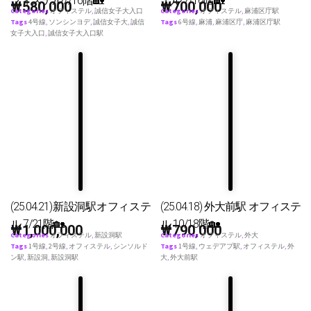
フィステル7/16階🏡
テル 7/16階🏡
₩
580,000
₩
700,000
Categories
オフィステル
,
誠信女子大入口
Categories
オフィステル
,
麻浦区庁駅
Tags
4号線
,
ソンシンヨデ
,
誠信女子大
,
誠信
Tags
6号線
,
麻浦
,
麻浦区庁
,
麻浦区庁駅
女子大入口
,
誠信女子大入口駅
(25.04.21)新設洞駅オフィステ
(25.04.18) 外大前駅 オフィステ
ル 7/21階🏡
ル 10/18階🏡
₩
1,000,000
₩
790,000
Categories
オフィステル
,
新設洞駅
Categories
オフィステル
,
外大
Tags
1号線
,
2号線
,
オフィステル
,
シンソルド
Tags
1号線
,
ウェデアプ駅
,
オフィステル
,
外
ン駅
,
新設洞
,
新設洞駅
大
,
外大前駅