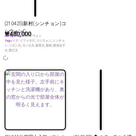
(21.04.25)新村(シンチョン)コ
シウォンC
₩
480,000
Categories
all
,
コシウォン
Tags
イデ
,
イファヨデ
,
コシウォン
,
シンチョ
ン
,
ソガン大
,
ヨンセ大
,
延世大
,
新村
,
梨花女子
大
,
西江大