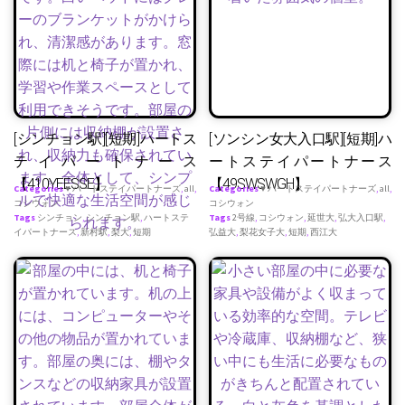
[シンチョン駅][短期]ハートス
[ソンシン女大入口駅][短期]ハ
テイパートナース
ートステイパートナース
【410YEESSE】
【49SWSWGH】
Categories
♥ ハートステイパートナーズ
,
all
,
Categories
♥ ハートステイパートナーズ
,
all
,
コシウォン
コシウォン
Tags
シンチョン
,
シンチョン駅
,
ハートステ
Tags
2号線
,
コシウォン
,
延世大
,
弘大入口駅
,
イパートナース
,
新村駅
,
梨大
,
短期
弘益大
,
梨花女子大
,
短期
,
西江大