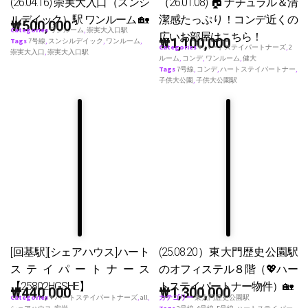
(26.04.16) 崇実大入口（スンシ
（26.01.08) 🏠 ナチュラル＆清
ルデイック）駅 ワンルーム 🏡
潔感たっぷり！コンデ近くの
₩
500,000
Categories
ワンルーム
,
崇実大入口駅
広いお部屋はこちら！
₩
1,100,000
Tags
7号線
,
スンシルデイック
,
ワンルーム
,
Categories
♥ ハートステイパートナーズ
,
2
崇実大入口
,
崇実大入口駅
ルーム
,
コンデ
,
ワンルーム
,
健大
Tags
7号線
,
コンデ
,
ハートステイパートナー
,
子供大公園
,
子供大公園駅
[回基駅][シェアハウス]ハート
(25.08.20）東大門歴史公園駅
ステイパートナース
のオフィステル８階（💖ハー
【25802HGSHE】
トステイパートナー物件）🏡
₩
440,000
₩
1,300,000
Categories
♥ ハートステイパートナーズ
,
all
,
カテゴリー
東大門歴史公園駅