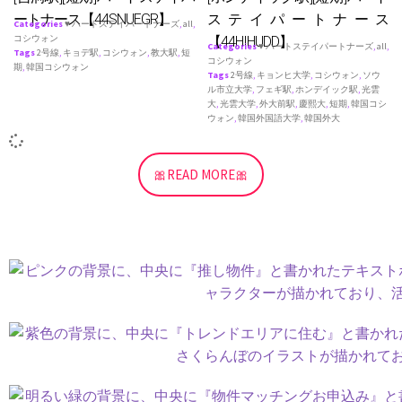
ートナース【44SNUEGR】
ステイパートナース
Categories
♥ ハートステイパートナーズ
,
all
,
コシウォン
【44HIHUDD】
Categories
♥ ハートステイパートナーズ
,
all
,
Tags
2号線
,
キョデ駅
,
コシウォン
,
教大駅
,
短
コシウォン
期
,
韓国コシウォン
Tags
2号線
,
キョンヒ大学
,
コシウォン
,
ソウ
ル市立大学
,
フェギ駅
,
ホンデイック駅
,
光雲
大
,
光雲大学
,
外大前駅
,
慶熙大
,
短期
,
韓国コシ
ウォン
,
韓国外国語大学
,
韓国外大
🎀READ MORE🎀