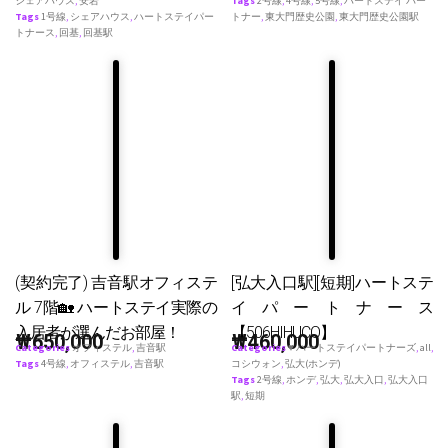
シェアハウス
,
安岩
Tags
2号線
,
4号線
,
5号線
,
ハートステイ パー
Tags
1号線
,
シェアハウス
,
ハートステイパー
トナー
,
東大門歴史公園
,
東大門歴史公園駅
トナース
,
回基
,
回基駅
(契約完了) 吉音駅オフィステ
[弘大入口駅][短期]ハートステ
ル 7階🏡 ハートステイ実際の
イパートナース
入居者が選んだお部屋！
【506HIHUCO】
₩
650,000
₩
460,000
Categories
オフィステル
,
吉音駅
Categories
♥ ハートステイパートナーズ
,
all
,
Tags
4号線
,
オフィステル
,
吉音駅
コシウォン
,
弘大(ホンデ)
Tags
2号線
,
ホンデ
,
弘大
,
弘大入口
,
弘大入口
駅
,
短期