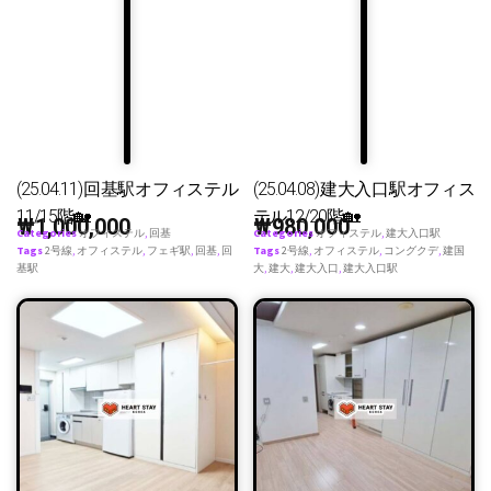
(25.04.11)回基駅オフィステル
(25.04.08)建大入口駅オフィス
11/15階🏡
テル12/20階🏡
₩
1,000,000
₩
980,000
Categories
オフィステル
,
回基
Categories
オフィステル
,
建大入口駅
Tags
2号線
,
オフィステル
,
フェギ駅
,
回基
,
回
Tags
2号線
,
オフィステル
,
コングクデ
,
建国
基駅
大
,
建大
,
建大入口
,
建大入口駅