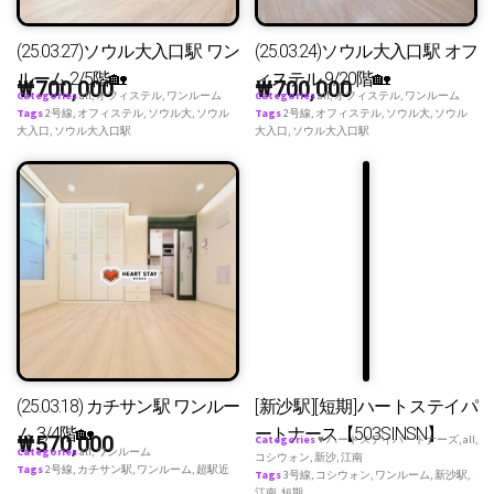
(25.03.27)ソウル大入口駅 ワン
(25.03.24)ソウル大入口駅 オフ
ルーム 2/5階🏡
ィステル 9/20階🏡
₩
700,000
₩
700,000
Categories
all
,
オフィステル
,
ワンルーム
Categories
all
,
オフィステル
,
ワンルーム
Tags
2号線
,
オフィステル
,
ソウル大
,
ソウル
Tags
2号線
,
オフィステル
,
ソウル大
,
ソウル
大入口
,
ソウル大入口駅
大入口
,
ソウル大入口駅
(25.03.18) カチサン駅 ワンルー
[新沙駅][短期]ハートステイパ
ム 3/4階🏡
ートナース【503SINSN】
₩
570,000
Categories
♥ ハートステイパートナーズ
,
all
,
Categories
all
,
ワンルーム
コシウォン
,
新沙
,
江南
Tags
2号線
,
カチサン駅
,
ワンルーム
,
超駅近
Tags
3号線
,
コシウォン
,
ワンルーム
,
新沙駅
,
江南
,
短期