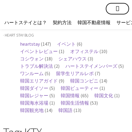
短期賃貸
コミュニティ
ハートステイショップ
物件の種類
ハートステイとは？
契約方法
韓国不動産情報
サービ
· HEART STAY BLOG
heartstay
(147)
イベント
(6)
イベントレビュー
(1)
オフィステル
(10)
コシウォン
(18)
シェアハウス
(3)
トラブル解決法
(2)
ハートステイメンバーズ
(5)
ワンルーム
(5)
留学生リアルレポ
(7)
韓国エリアガイド
(9)
韓国コンビニ
(14)
韓国ダイソー
(5)
韓国ビューティー
(1)
韓国レジャー
(5)
韓国情報
(65)
韓国文化
(1)
韓国海水浴場
(1)
韓国生活情報
(53)
韓国観光地
(14)
韓国語
(13)