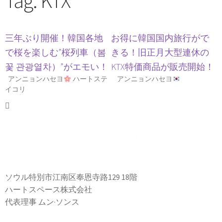
Tag: KTX
三年ぶり開催！韓国各地
お得に韓国国内旅行がで
で桜を楽しむ”桜列車（봄
きる！旧正月大型連休の
꽃 관광열차）”がエモい！
KTX特価商品が販売開始！
アンニョンハセヨ
ハートステ
アンニョンハセヨ
イコリ
ソウル特別市江南区奉恩寺路129 18階
ハートスペース株式会社
代表理事 ムン·ソンス