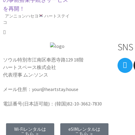
を再開！
アンニョンハセヨ
ハートステイ
コ
SNS
ソウル特別市江南区奉恩寺路129 18階
ハートスペース株式会社
代表理事 ムン·ソンス
メール住所：your@heartstay.house
電話番号(日本語可能)：(韓国)82-10-3662-7830
Wi-Fiレンタルは
eSIMレンタルは
こちら ＞
こちら ＞