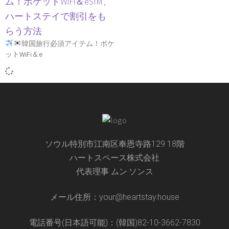
ム！ポケットWiFi＆eSIM、
ハートステイで割引をも
らう方法
韓国旅行必須アイテム！ポケ
ットWiFi＆e
ソウル特別市江南区奉恩寺路129 18階
ハートスペース株式会社
代表理事 ムン·ソンス
メール住所：your@heartstay.house
電話番号(日本語可能)：(韓国)82-10-3662-7830