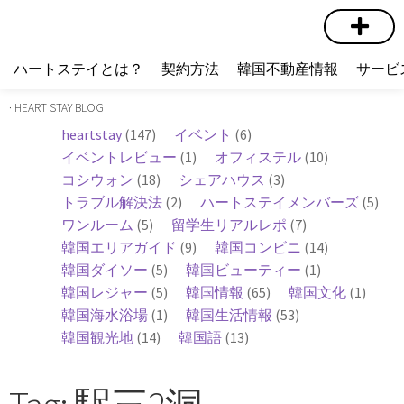
短期賃貸
コミュニティ
ハートステイショップ
物件の種類
ハートステイとは？
契約方法
韓国不動産情報
サービ
· HEART STAY BLOG
heartstay
(147)
イベント
(6)
イベントレビュー
(1)
オフィステル
(10)
コシウォン
(18)
シェアハウス
(3)
トラブル解決法
(2)
ハートステイメンバーズ
(5)
ワンルーム
(5)
留学生リアルレポ
(7)
韓国エリアガイド
(9)
韓国コンビニ
(14)
韓国ダイソー
(5)
韓国ビューティー
(1)
韓国レジャー
(5)
韓国情報
(65)
韓国文化
(1)
韓国海水浴場
(1)
韓国生活情報
(53)
韓国観光地
(14)
韓国語
(13)