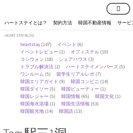
短期賃貸
コミュニティ
ハートステイショップ
物件の種類
ハートステイとは？
契約方法
韓国不動産情報
サービ
· HEART STAY BLOG
heartstay
(147)
イベント
(6)
イベントレビュー
(1)
オフィステル
(10)
コシウォン
(18)
シェアハウス
(3)
トラブル解決法
(2)
ハートステイメンバーズ
(5)
ワンルーム
(5)
留学生リアルレポ
(7)
韓国エリアガイド
(9)
韓国コンビニ
(14)
韓国ダイソー
(5)
韓国ビューティー
(1)
韓国レジャー
(5)
韓国情報
(65)
韓国文化
(1)
韓国海水浴場
(1)
韓国生活情報
(53)
韓国観光地
(14)
韓国語
(13)