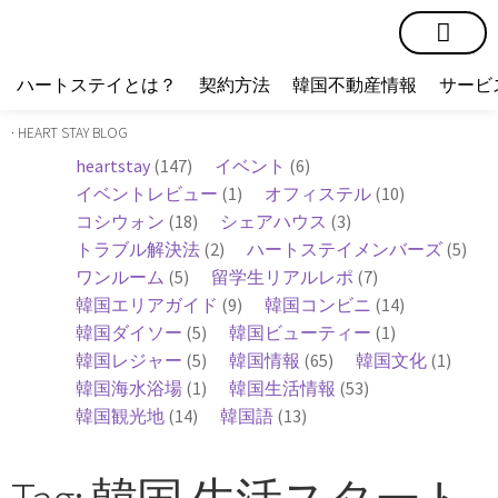
短期賃貸
コミュニティ
ハートステイショップ
物件の種類
ハートステイとは？
契約方法
韓国不動産情報
サービ
· HEART STAY BLOG
heartstay
(147)
イベント
(6)
イベントレビュー
(1)
オフィステル
(10)
コシウォン
(18)
シェアハウス
(3)
トラブル解決法
(2)
ハートステイメンバーズ
(5)
ワンルーム
(5)
留学生リアルレポ
(7)
韓国エリアガイド
(9)
韓国コンビニ
(14)
韓国ダイソー
(5)
韓国ビューティー
(1)
韓国レジャー
(5)
韓国情報
(65)
韓国文化
(1)
韓国海水浴場
(1)
韓国生活情報
(53)
韓国観光地
(14)
韓国語
(13)