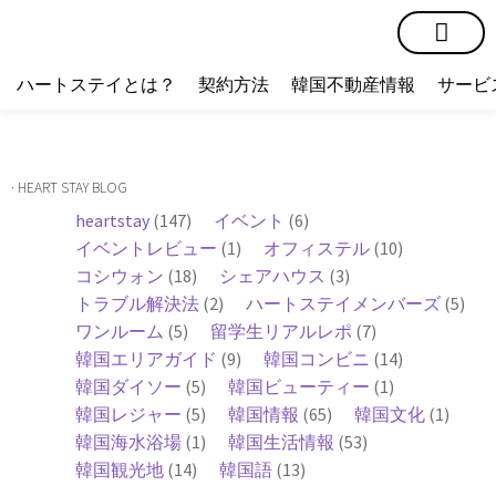
短期賃貸
コミュニティ
ハートステイショップ
物件の種類
ハートステイとは？
契約方法
韓国不動産情報
サービ
· HEART STAY BLOG
heartstay
(147)
イベント
(6)
イベントレビュー
(1)
オフィステル
(10)
コシウォン
(18)
シェアハウス
(3)
トラブル解決法
(2)
ハートステイメンバーズ
(5)
ワンルーム
(5)
留学生リアルレポ
(7)
韓国エリアガイド
(9)
韓国コンビニ
(14)
韓国ダイソー
(5)
韓国ビューティー
(1)
韓国レジャー
(5)
韓国情報
(65)
韓国文化
(1)
韓国海水浴場
(1)
韓国生活情報
(53)
韓国観光地
(14)
韓国語
(13)