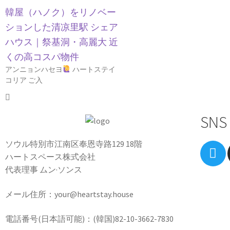
韓屋（ハノク）をリノベー
ションした清凉里駅 シェア
ハウス｜祭基洞・高麗大 近
くの高コスパ物件
アンニョンハセヨ
ハートステイ
コリア ご入
SNS
ソウル特別市江南区奉恩寺路129 18階
ハートスペース株式会社
代表理事 ムン·ソンス
メール住所：your@heartstay.house
電話番号(日本語可能)：(韓国)82-10-3662-7830