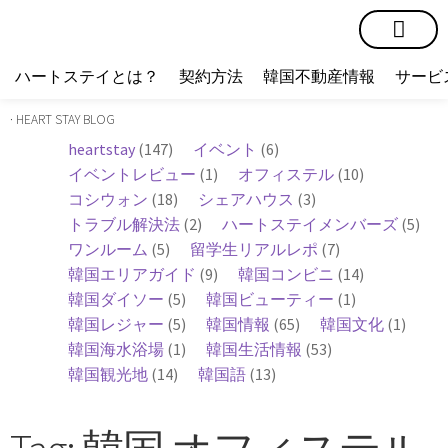
短期賃貸
コミュニティ
ハートステイショップ
物件の種類
ハートステイとは？
契約方法
韓国不動産情報
サービ
· HEART STAY BLOG
heartstay
(147)
イベント
(6)
イベントレビュー
(1)
オフィステル
(10)
コシウォン
(18)
シェアハウス
(3)
トラブル解決法
(2)
ハートステイメンバーズ
(5)
ワンルーム
(5)
留学生リアルレポ
(7)
韓国エリアガイド
(9)
韓国コンビニ
(14)
韓国ダイソー
(5)
韓国ビューティー
(1)
韓国レジャー
(5)
韓国情報
(65)
韓国文化
(1)
韓国海水浴場
(1)
韓国生活情報
(53)
韓国観光地
(14)
韓国語
(13)