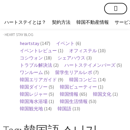
短期賃貸
コミュニティ
ハートステイショップ
物件の種類
ハートステイとは？
契約方法
韓国不動産情報
サービ
· HEART STAY BLOG
heartstay
(147)
イベント
(6)
イベントレビュー
(1)
オフィステル
(10)
コシウォン
(18)
シェアハウス
(3)
トラブル解決法
(2)
ハートステイメンバーズ
(5)
ワンルーム
(5)
留学生リアルレポ
(7)
韓国エリアガイド
(9)
韓国コンビニ
(14)
韓国ダイソー
(5)
韓国ビューティー
(1)
韓国レジャー
(5)
韓国情報
(65)
韓国文化
(1)
韓国海水浴場
(1)
韓国生活情報
(53)
韓国観光地
(14)
韓国語
(13)