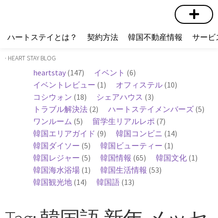
短期賃貸
コミュニティ
ハートステイショップ
物件の種類
ハートステイとは？
契約方法
韓国不動産情報
サービ
· HEART STAY BLOG
heartstay
(147)
イベント
(6)
イベントレビュー
(1)
オフィステル
(10)
コシウォン
(18)
シェアハウス
(3)
トラブル解決法
(2)
ハートステイメンバーズ
(5)
ワンルーム
(5)
留学生リアルレポ
(7)
韓国エリアガイド
(9)
韓国コンビニ
(14)
韓国ダイソー
(5)
韓国ビューティー
(1)
韓国レジャー
(5)
韓国情報
(65)
韓国文化
(1)
韓国海水浴場
(1)
韓国生活情報
(53)
韓国観光地
(14)
韓国語
(13)