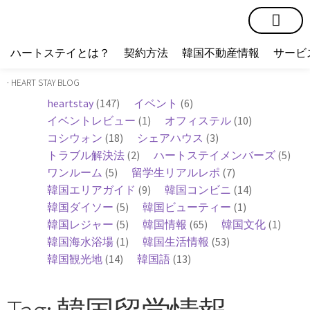
短期賃貸
コミュニティ
ハートステイショップ
物件の種類
ハートステイとは？
契約方法
韓国不動産情報
サービ
· HEART STAY BLOG
heartstay
(147)
イベント
(6)
イベントレビュー
(1)
オフィステル
(10)
コシウォン
(18)
シェアハウス
(3)
トラブル解決法
(2)
ハートステイメンバーズ
(5)
ワンルーム
(5)
留学生リアルレポ
(7)
韓国エリアガイド
(9)
韓国コンビニ
(14)
韓国ダイソー
(5)
韓国ビューティー
(1)
韓国レジャー
(5)
韓国情報
(65)
韓国文化
(1)
韓国海水浴場
(1)
韓国生活情報
(53)
韓国観光地
(14)
韓国語
(13)