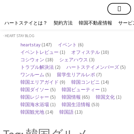
短期賃貸
コミュニティ
ハートステイショップ
物件の種類
ハートステイとは？
契約方法
韓国不動産情報
サービ
· HEART STAY BLOG
heartstay
(147)
イベント
(6)
イベントレビュー
(1)
オフィステル
(10)
コシウォン
(18)
シェアハウス
(3)
トラブル解決法
(2)
ハートステイメンバーズ
(5)
ワンルーム
(5)
留学生リアルレポ
(7)
韓国エリアガイド
(9)
韓国コンビニ
(14)
韓国ダイソー
(5)
韓国ビューティー
(1)
韓国レジャー
(5)
韓国情報
(65)
韓国文化
(1)
韓国海水浴場
(1)
韓国生活情報
(53)
韓国観光地
(14)
韓国語
(13)