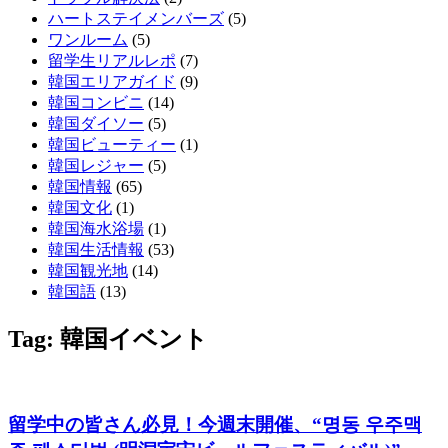
ハートステイメンバーズ
(5)
ワンルーム
(5)
留学生リアルレポ
(7)
韓国エリアガイド
(9)
韓国コンビニ
(14)
韓国ダイソー
(5)
韓国ビューティー
(1)
韓国レジャー
(5)
韓国情報
(65)
韓国文化
(1)
韓国海水浴場
(1)
韓国生活情報
(53)
韓国観光地
(14)
韓国語
(13)
Tag: 韓国イベント
留学中の皆さん必見！今週末開催、“명동 우주맥