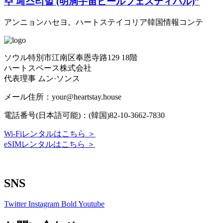
주 페스티벌 (明洞宇宙ビールフェスティバル)”
アンニョンハセヨ。ハートステイコリア韓国情報コンテ
ソウル特別市江南区奉恩寺路129 18階
ハートスペース株式会社
代表理事 ムン·ソンス
メール住所：your@heartstay.house
電話番号(日本語可能)：(韓国)82-10-3662-7830
Wi-Fiレンタルはこちら ＞
eSIMレンタルはこちら ＞
Terms of Service
|
Privacy Policy
|
Refund Policy
SNS
Twitter
Instagram
Bold
Youtube