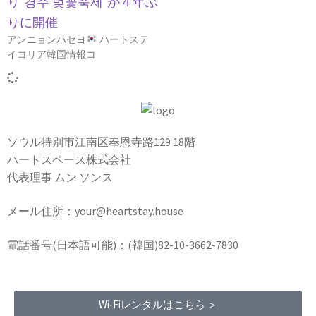
り”경주 벚꽃축제”が４年ぶ
りに開催
アンニョンハセヨ
ハートステ
イコリア韓国情報コ
ソウル特別市江南区奉恩寺路129 18階
ハートスペース株式会社
代表理事 ムン·ソンス
メール住所：your@heartstay.house
電話番号(日本語可能)：(韓国)82-10-3662-7830
Wi-Fiレンタルはこちら ＞