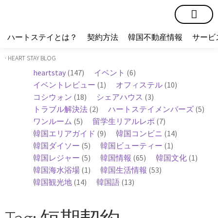
短期賃貸
コミュニティ
ハートステイショップ
物件の種類
ハートステイとは？
契約方法
韓国不動産情報
サービ
· HEART STAY BLOG
heartstay
(147)
イベント
(6)
イベントレビュー
(1)
オフィステル
(10)
コシウォン
(18)
シェアハウス
(3)
トラブル解決法
(2)
ハートステイメンバーズ
(5)
ワンルーム
(5)
留学生リアルレポ
(7)
韓国エリアガイド
(9)
韓国コンビニ
(14)
韓国ダイソー
(5)
韓国ビューティー
(1)
韓国レジャー
(5)
韓国情報
(65)
韓国文化
(1)
韓国海水浴場
(1)
韓国生活情報
(53)
韓国観光地
(14)
韓国語
(13)