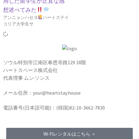
用した留学生が正直な感
想述べてみた
アンニョンハセヨ
ハートステイ
コリア大学生サ
ソウル特別市江南区奉恩寺路129 18階
ハートスペース株式会社
代表理事 ムン·ソンス
メール住所：your@heartstay.house
電話番号(日本語可能)：(韓国)82-10-3662-7830
Wi-Fiレンタルはこちら ＞