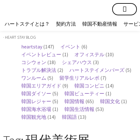
短期賃貸
コミュニティ
ハートステイショップ
物件の種類
ハートステイとは？
契約方法
韓国不動産情報
サービ
· HEART STAY BLOG
heartstay
(147)
イベント
(6)
イベントレビュー
(1)
オフィステル
(10)
コシウォン
(18)
シェアハウス
(3)
トラブル解決法
(2)
ハートステイメンバーズ
(5)
ワンルーム
(5)
留学生リアルレポ
(7)
韓国エリアガイド
(9)
韓国コンビニ
(14)
韓国ダイソー
(5)
韓国ビューティー
(1)
韓国レジャー
(5)
韓国情報
(65)
韓国文化
(1)
韓国海水浴場
(1)
韓国生活情報
(53)
韓国観光地
(14)
韓国語
(13)