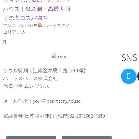
ハウス｜祭基洞・高麗大 近
くの高コスパ物件
アンニョンハセヨ
ハートステイ
コリア ご入
SNS
ソウル特別市江南区奉恩寺路129 18階
ハートスペース株式会社
代表理事 ムン·ソンス
メール住所：your@heartstay.house
電話番号(日本語可能)：(韓国)82-10-3662-7830