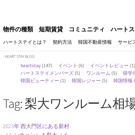
物件の種類
短期賃貸
コミュニティ
ハートス
ハートステイとは？
契約方法
韓国不動産情報
サービ
· HEART STAY BLOG
heartstay
(147)
イベント
(6)
イベントレビュー
(1
ハートステイメンバーズ
(5)
ワンルーム
(5)
留学
韓国ビューティー
(1)
韓国レジャー
(5)
韓国情報
(
Tag: 梨大ワンルーム相
2025年 西大門区にある新村
（シンチョン）＆梨大（イ