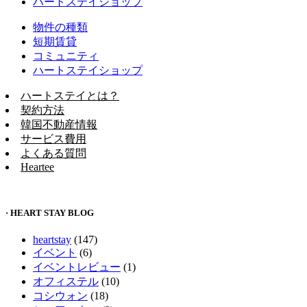
ハートステイショップ
物件の種類
短期賃貸
コミュニティ
ハートステイショップ
ハートステイとは？
契約方法
韓国不動産情報
サービス費用
よくある質問
Heartee
· HEART STAY BLOG
heartstay
(147)
イベント
(6)
イベントレビュー
(1)
オフィステル
(10)
コシウォン
(18)