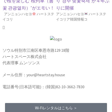
で桜を楽しむ”桜列車（봄
り”경주 벚꽃축제”が４年ぶ
꽃 관광열차）”がエモい！
りに開催
アンニョンハセヨ
ハートステ
アンニョンハセヨ
ハートステ
イコリ
イコリア韓国情報コ
ソウル特別市江南区奉恩寺路129 18階
ハートスペース株式会社
代表理事 ムン·ソンス
メール住所：your@heartstay.house
電話番号(日本語可能)：(韓国)82-10-3662-7830
Wi-Fiレンタルはこちら ＞