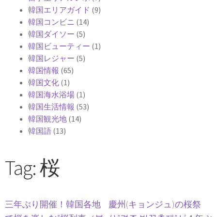
韓国エリアガイド
(9)
韓国コンビニ
(14)
韓国ダイソー
(5)
韓国ビューティー
(1)
韓国レジャー
(5)
韓国情報
(65)
韓国文化
(1)
韓国海水浴場
(1)
韓国生活情報
(53)
韓国観光地
(14)
韓国語
(13)
Tag: 桜
三年ぶり開催！韓国各地
慶州(キョンジュ)の桜祭