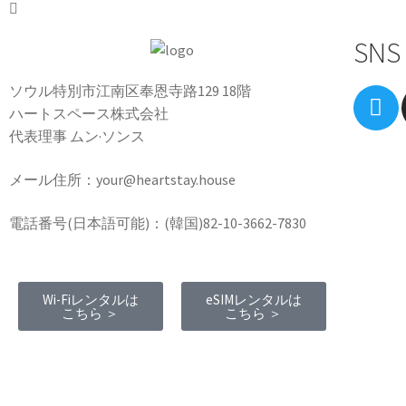
SNS
ソウル特別市江南区奉恩寺路129 18階
ハートスペース株式会社
代表理事 ムン·ソンス
メール住所：your@heartstay.house
電話番号(日本語可能)：(韓国)82-10-3662-7830
Wi-Fiレンタルは
eSIMレンタルは
こちら ＞
こちら ＞
Terms of Service
|
Privacy Policy
|
Refund
Policy