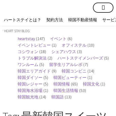
短期賃貸
コミュニティ
ハートステイショップ
物件の種類
ハートステイとは？
契約方法
韓国不動産情報
サービ
· HEART STAY BLOG
heartstay
(147)
イベント
(6)
イベントレビュー
(1)
オフィステル
(10)
コシウォン
(18)
シェアハウス
(3)
トラブル解決法
(2)
ハートステイメンバーズ
(5)
ワンルーム
(5)
留学生リアルレポ
(7)
韓国エリアガイド
(9)
韓国コンビニ
(14)
韓国ダイソー
(5)
韓国ビューティー
(1)
韓国レジャー
(5)
韓国情報
(65)
韓国文化
(1)
韓国海水浴場
(1)
韓国生活情報
(53)
韓国観光地
(14)
韓国語
(13)