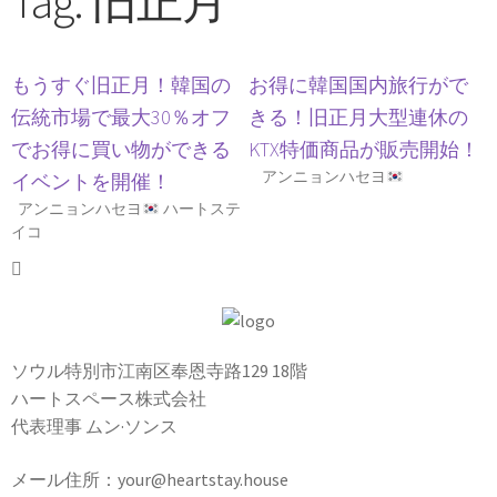
Tag: 旧正月
もうすぐ旧正月！韓国の
お得に韓国国内旅行がで
伝統市場で最大30％オフ
きる！旧正月大型連休の
でお得に買い物ができる
KTX特価商品が販売開始！
アンニョンハセヨ
イベントを開催！
アンニョンハセヨ
ハートステ
イコ
ソウル特別市江南区奉恩寺路129 18階
ハートスペース株式会社
代表理事 ムン·ソンス
メール住所：your@heartstay.house