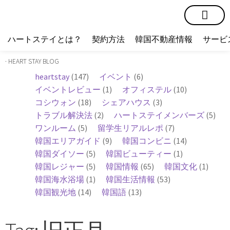
短期賃貸
コミュニティ
ハートステイショップ
物件の種類
ハートステイとは？
契約方法
韓国不動産情報
サービ
· HEART STAY BLOG
heartstay
(147)
イベント
(6)
イベントレビュー
(1)
オフィステル
(10)
コシウォン
(18)
シェアハウス
(3)
トラブル解決法
(2)
ハートステイメンバーズ
(5)
ワンルーム
(5)
留学生リアルレポ
(7)
韓国エリアガイド
(9)
韓国コンビニ
(14)
韓国ダイソー
(5)
韓国ビューティー
(1)
韓国レジャー
(5)
韓国情報
(65)
韓国文化
(1)
韓国海水浴場
(1)
韓国生活情報
(53)
韓国観光地
(14)
韓国語
(13)