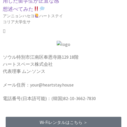
用した留学生が正直な感
想述べてみた
アンニョンハセヨ
ハートステイ
コリア大学生サ
ソウル特別市江南区奉恩寺路129 18階
ハートスペース株式会社
代表理事 ムン·ソンス
メール住所：your@heartstay.house
電話番号(日本語可能)：(韓国)82-10-3662-7830
Wi-Fiレンタルはこちら ＞