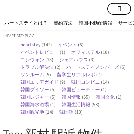
短期賃貸
コミュニティ
ハートステイショップ
物件の種類
ハートステイとは？
契約方法
韓国不動産情報
サービ
· HEART STAY BLOG
heartstay
(147)
イベント
(6)
イベントレビュー
(1)
オフィステル
(10)
コシウォン
(18)
シェアハウス
(3)
トラブル解決法
(2)
ハートステイメンバーズ
(5)
ワンルーム
(5)
留学生リアルレポ
(7)
韓国エリアガイド
(9)
韓国コンビニ
(14)
韓国ダイソー
(5)
韓国ビューティー
(1)
韓国レジャー
(5)
韓国情報
(65)
韓国文化
(1)
韓国海水浴場
(1)
韓国生活情報
(53)
韓国観光地
(14)
韓国語
(13)