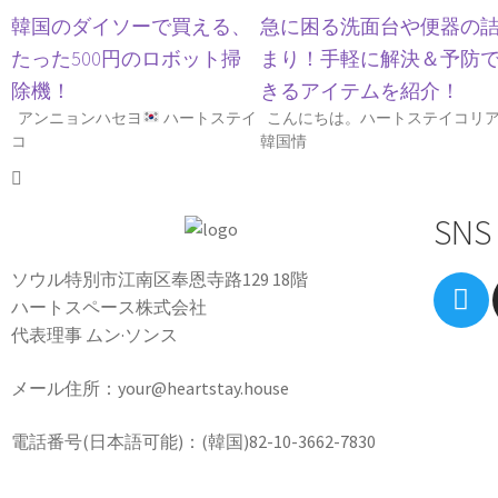
韓国のダイソーで買える、
急に困る洗面台や便器の
たった500円のロボット掃
まり！手軽に解決＆予防
除機！
きるアイテムを紹介！
アンニョンハセヨ
ハートステイ
こんにちは。ハートステイコリ
コ
韓国情
SNS
ソウル特別市江南区奉恩寺路129 18階
ハートスペース株式会社
代表理事 ムン·ソンス
メール住所：your@heartstay.house
電話番号(日本語可能)：(韓国)82-10-3662-7830