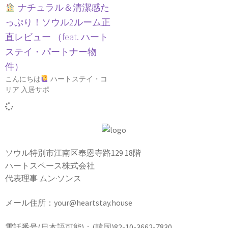
ナチュラル＆清潔感た
っぷり！ソウル2ルーム正
直レビュー （feat. ハート
ステイ・パートナー物
件）
こんにちは
ハートステイ・コ
リア 入居サポ
ソウル特別市江南区奉恩寺路129 18階
ハートスペース株式会社
代表理事 ムン·ソンス
メール住所：your@heartstay.house
電話番号(日本語可能)：(韓国)82-10-3662-7830