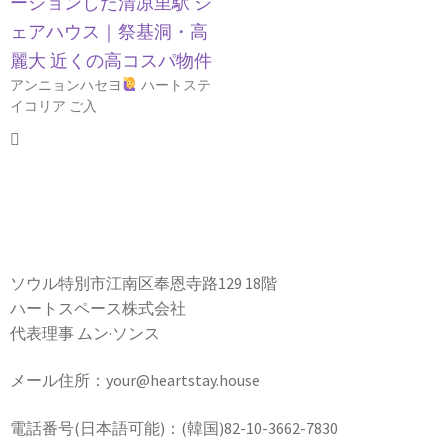
ーションした清凉里駅 シ
ェアハウス｜祭基洞・高
麗大 近くの高コスパ物件
アンニョンハセヨ
ハートステ
イコリア ご入
ソウル特別市江南区奉恩寺路129 18階
ハートスペース株式会社
代表理事 ムン·ソンス
メール住所：your@heartstay.house
電話番号(日本語可能)：(韓国)82-10-3662-7830