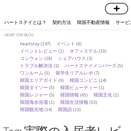
短期賃貸
コミュニティ
ハートステイショップ
物件の種類
ハートステイとは？
契約方法
韓国不動産情報
サービ
· HEART STAY BLOG
heartstay
(147)
イベント
(6)
イベントレビュー
(1)
オフィステル
(10)
コシウォン
(18)
シェアハウス
(3)
トラブル解決法
(2)
ハートステイメンバーズ
(5)
ワンルーム
(5)
留学生リアルレポ
(7)
韓国エリアガイド
(9)
韓国コンビニ
(14)
韓国ダイソー
(5)
韓国ビューティー
(1)
韓国レジャー
(5)
韓国情報
(65)
韓国文化
(1)
韓国海水浴場
(1)
韓国生活情報
(53)
韓国観光地
(14)
韓国語
(13)