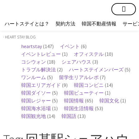
短期賃貸
コミュニティ
ハートステイショップ
物件の種類
ハートステイとは？
契約方法
韓国不動産情報
サービ
· HEART STAY BLOG
heartstay
(147)
イベント
(6)
イベントレビュー
(1)
オフィステル
(10)
コシウォン
(18)
シェアハウス
(3)
トラブル解決法
(2)
ハートステイメンバーズ
(5)
ワンルーム
(5)
留学生リアルレポ
(7)
韓国エリアガイド
(9)
韓国コンビニ
(14)
韓国ダイソー
(5)
韓国ビューティー
(1)
韓国レジャー
(5)
韓国情報
(65)
韓国文化
(1)
韓国海水浴場
(1)
韓国生活情報
(53)
韓国観光地
(14)
韓国語
(13)