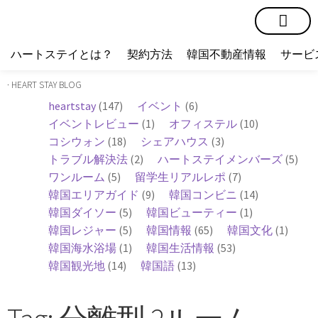
短期賃貸
コミュニティ
ハートステイショップ
物件の種類
ハートステイとは？
契約方法
韓国不動産情報
サービ
· HEART STAY BLOG
heartstay
(147)
イベント
(6)
イベントレビュー
(1)
オフィステル
(10)
コシウォン
(18)
シェアハウス
(3)
トラブル解決法
(2)
ハートステイメンバーズ
(5)
ワンルーム
(5)
留学生リアルレポ
(7)
韓国エリアガイド
(9)
韓国コンビニ
(14)
韓国ダイソー
(5)
韓国ビューティー
(1)
韓国レジャー
(5)
韓国情報
(65)
韓国文化
(1)
韓国海水浴場
(1)
韓国生活情報
(53)
韓国観光地
(14)
韓国語
(13)