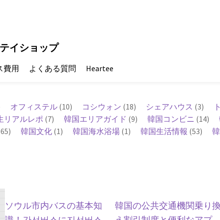
テイショップ
ス費用
よくある質問
Heartee
)
オフィステル
(10)
コシウォン
(18)
シェアハウス
(3)
生リアルレポ
(7)
韓国エリアガイド
(9)
韓国コンビニ
(14)
65)
韓国文化
(1)
韓国海水浴場
(1)
韓国生活情報
(53)
韓
ソウル市内バスの基本知
韓国の公共交通機関乗り
識！간선버스に지선버스…
え割引制度と便利なアプ