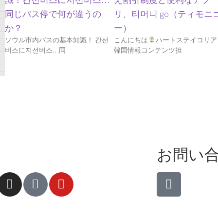
同じバス停で何が違うの
リ、티머니 go（ティモニ
か？
ー）
ソウル市内バスの基本知識！ 간선
こんにちは
ハートステイコリア
버스に지선버스…同
韓国情報コンテンツ担
ア
お問い