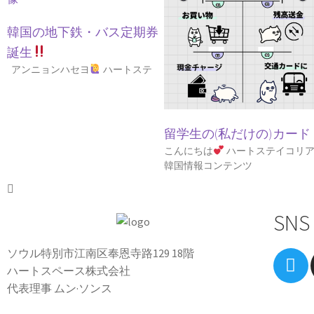
韓国の地下鉄・バス定期券
誕生
アンニョンハセヨ
ハートステ
留学生の(私だけの)カード
こんにちは
ハートステイコリ
韓国情報コンテンツ
SNS
ソウル特別市江南区奉恩寺路129 18階
ハートスペース株式会社
代表理事 ムン·ソンス